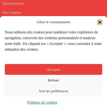
Abonnements
Bon cadeau
Conditions générales de vente
Gérer le consentement
Réductions de la Carte Côté Courrier
Nous utilisons des cookies pour améliorer votre expérience de
navigation, concevoir des contenus personnalisés et analyser
Application
notre trafic. En cliquant sur « Accepter », vous consentez à notre
utilisation des cookies.
Suivez-nous
Accepter
Refuser
Voir les préférences
Politique de cookies
Créé par
Onepixel
&
Wonderweb
&
EPIC