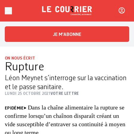
Skip to content
Le Courrier
L'essentiel, autrement
JE M'ABONNE
ON NOUS ÉCRIT
Rupture
Léon Meynet s’interroge sur la vaccination
et le passe sanitaire.
LUNDI 25 OCTOBRE 2021
VOTRE LETTRE
Dans la chaîne alimentaire la rupture se
EPIDÉMIE
confirme lorsqu’un chaînon disparaît créant un
vide susceptible d’entraver sa continuité à moyen
ou long terme.