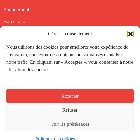
Abonnements
Bon cadeau
Conditions générales de vente
Gérer le consentement
Réductions de la Carte Côté Courrier
Nous utilisons des cookies pour améliorer votre expérience de
navigation, concevoir des contenus personnalisés et analyser
Application
notre trafic. En cliquant sur « Accepter », vous consentez à notre
utilisation des cookies.
Suivez-nous
Accepter
Refuser
Voir les préférences
Politique de cookies