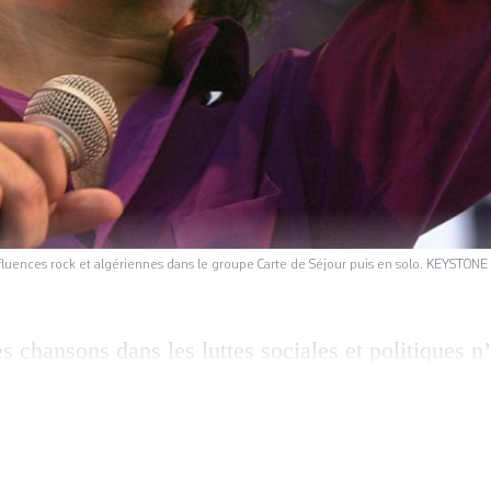
influences rock et algériennes dans le groupe Carte de Séjour puis en solo. KEYSTONE
s chansons dans les luttes sociales et politiques n’
 les protest songs de Pete Seeger et Woody Guthri
nis dans les années 1940, jusqu’aux hymnes contes
dont on célèbre le dixième anniversaire, les mobili
es par des rythmes entraînants […]