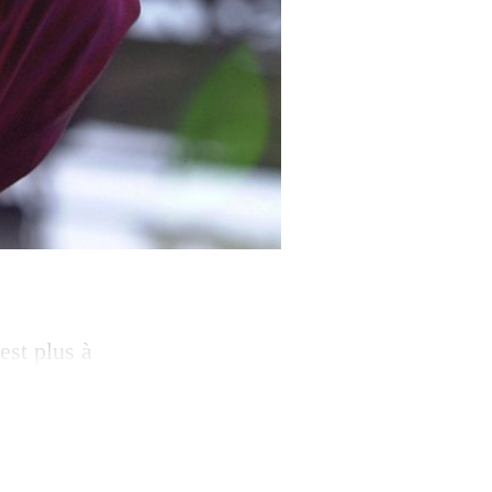
est plus à
e, pionniers du
tataires des
sations populaires