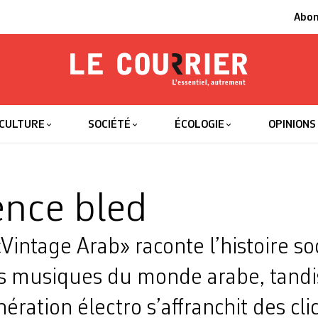
Abo
Le Courrier
L'essentiel
CULTURE
SOCIÉTÉ
ÉCOLOGIE
OPINIONS
nce bled
Vintage Arab» raconte l’histoire soc
es musiques du monde arabe, tand
ération électro s’affranchit des cli