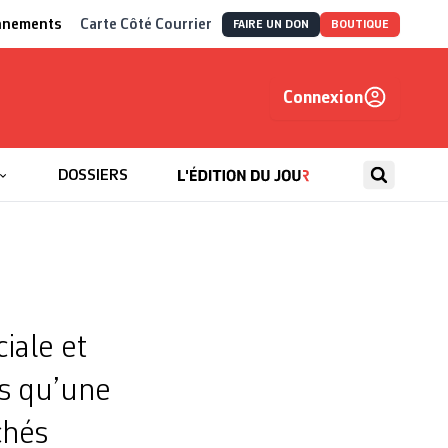
nnements
Carte Côté Courrier
FAIRE UN DON
BOUTIQUE
Connexion
, autrement
DOSSIERS
iale et
is qu’une
chés