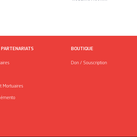
/ PARTENARIATS
BOUTIQUE
taires
Don / Souscription
t Mortuaires
Mémento