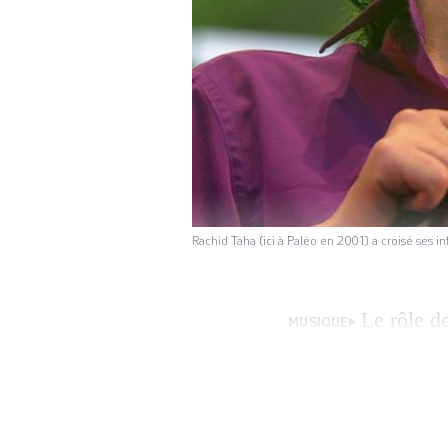
Rachid Taha (ici à Paléo en 2001) a croisé ses 
Le rôle de
MUSIQUE
démontrer. Depuis
genre aux Etats-U
Printemps arabes 
ont été galvanisé