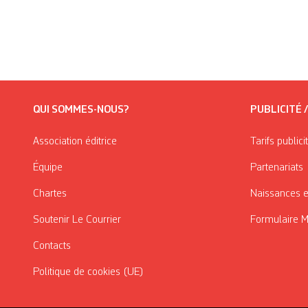
QUI SOMMES-NOUS?
PUBLICITÉ 
Association éditrice
Tarifs publici
Équipe
Partenariats
Chartes
Naissances e
Soutenir Le Courrier
Formulaire 
Contacts
Politique de cookies (UE)