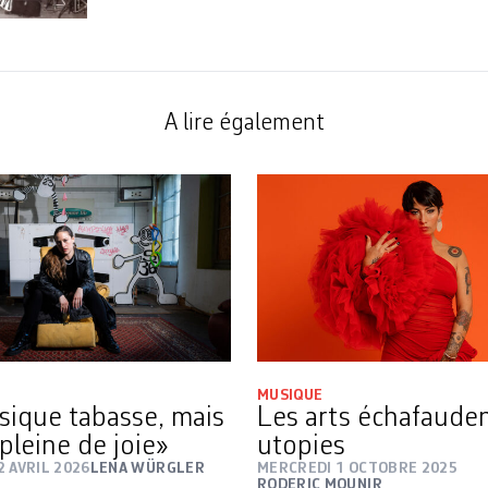
A lire également
MUSIQUE
ique tabasse, mais
Les arts échafaude
 pleine de joie»
utopies
 AVRIL 2026
LENA WÜRGLER
MERCREDI 1 OCTOBRE 2025
RODERIC MOUNIR