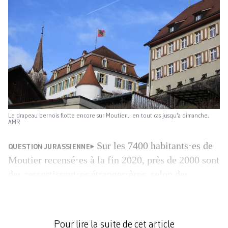
Le drapeau bernois flotte encore sur Moutier... en tout cas jusqu'à dimanche.
AMR
Sur les 7400 habitants·es de
QUESTION JURASSIENNE
Moutier recensé·es à la fin 2020, près de 2000 sont
des ressortissant·es étranger·ères, selon des
statistiques publiées il y a une dizaine de jours.
Soit 27% de la population de la cité prévôtoise.
Né·es ou non sur place, elles et ils pourraient faire
Pour lire la suite de cet article