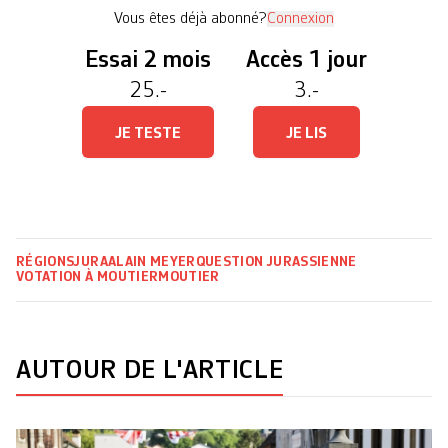
pencher la balance le 28 mars, même […]
Vous êtes déjà abonné?
Connexion
Essai 2 mois
Accès 1 jour
25.-
3.-
JE TESTE
JE LIS
RÉGIONS
JURA
ALAIN MEYER
QUESTION JURASSIENNE
VOTATION À MOUTIER
MOUTIER
AUTOUR DE L'ARTICLE