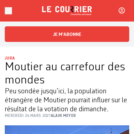
Skip to content
Le Courrier
L'essentiel, autrement
JE M'ABONNE
JURA
Moutier au carrefour des
mondes
Peu sondée jusqu’ici, la population
étrangère de Moutier pourrait influer sur le
résultat de la votation de dimanche.
MERCREDI 24 MARS 2021
ALAIN MEYER