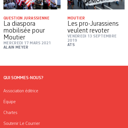
QUESTION JURASSIENNE
MOUTIER
La diaspora
Les pro-Jurassiens
mobilisée pour
veulent revoter
Moutier
VENDREDI 13 SEPTEMBRE
2019
MERCREDI 17 MARS 2021
ATS
ALAIN MEYER
QUI SOMMES-NOUS?
Association éditrice
Équipe
Chartes
Soutenir Le Courrier