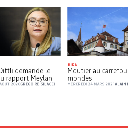
JURA
Dittli demande le
Moutier au carrefou
 du rapport Meylan
mondes
 AOÛT 2026
GRÉGOIRE SILACCI
MERCREDI 24 MARS 2021
ALAIN