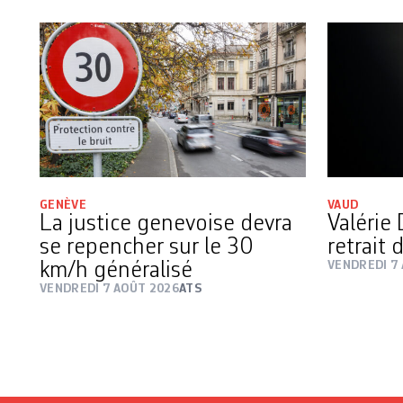
GENÈVE
VAUD
La justice genevoise devra
Valérie 
se repencher sur le 30
retrait
km/h généralisé
VENDREDI 7
VENDREDI 7 AOÛT 2026
ATS