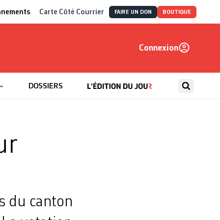
nnements
Carte Côté Courrier
FAIRE UN DON
BOUTIQUE
Connexion
, autrement
DOSSIERS
ur
s du canton