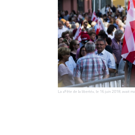
La «Fête de la liberté», le 16 juin 2018, avait
QUESTION JURASSIENN
canton du Jura. L
domicile à Lausan