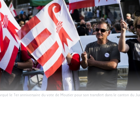
 marqué le 1er anniversaire du vote de Moutier pour son transfert dans le canton du 
«Mon opinion est claire: la ville de Moutier doit 
E
e 28 mars, je suivrai cette votation minute par mi
ne. Et si mon cœur me le dicte, je prendrai peut-ê