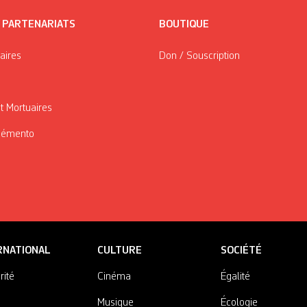
/ PARTENARIATS
BOUTIQUE
taires
Don / Souscription
t Mortuaires
Mémento
RNATIONAL
CULTURE
SOCIÉTÉ
rité
Cinéma
Égalité
Musique
Écologie