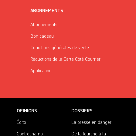
ABONNEMENTS
Abonnements
Bon cadeau
Conditions générales de vente
Réductions de la Carte Côté Courrier
Application
OPINIONS
DOSSIERS
Édito
La presse en danger
Contrechamp
De la fourche à la