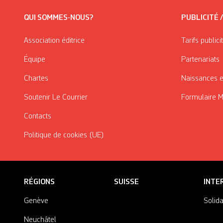
QUI SOMMES-NOUS?
PUBLICITÉ 
Association éditrice
Tarifs publici
Équipe
Partenariats
Chartes
Naissances e
Soutenir Le Courrier
Formulaire 
Contacts
Politique de cookies (UE)
RÉGIONS
SUISSE
INTE
Genève
Solida
Neuchâtel