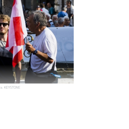
Jura. KEYSTONE
être rattachée au
nute depuis mon
tre ma voiture à