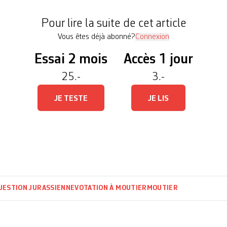
our aller vivre cet événement sur place.» L’info
Pour lire la suite de cet article
Vous êtes déjà abonné?
Connexion
Essai 2 mois
Accès 1 jour
25.-
3.-
JE TESTE
JE LIS
UESTION JURASSIENNE
VOTATION À MOUTIER
MOUTIER