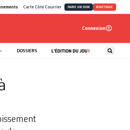
nnements
Carte Côté Courrier
FAIRE UN DON
BOUTIQUE
Connexion
, autrement
DOSSIERS
à
roissement