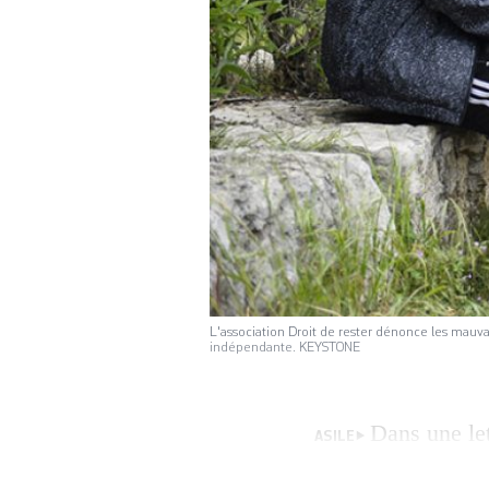
L'association Droit de rester dénonce les mauva
indépendante. KEYSTONE
Dans une let
ASILE
ces derniers mois 