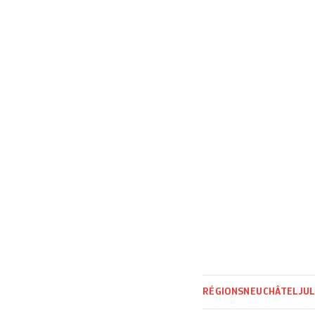
centre fédéral d’
Secrétariat d’Eta
indépendante. L’o
RÉGIONS
NEUCHÂTEL
JUL