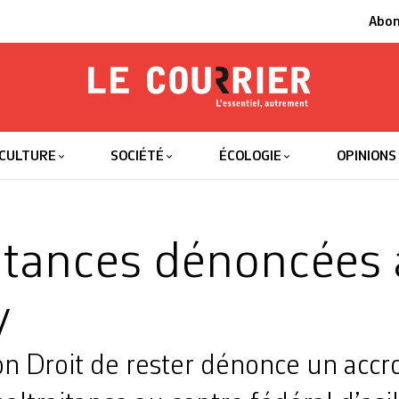
Abo
Le Courrier
L'essentiel
CULTURE
SOCIÉTÉ
ÉCOLOGIE
OPINIONS
itances dénoncées 
y
on Droit de rester dénonce un acc