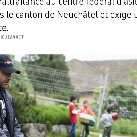
altraitance au centre fédéral d’asi
s le canton de Neuchâtel et exige
e.
LIE JEANNET