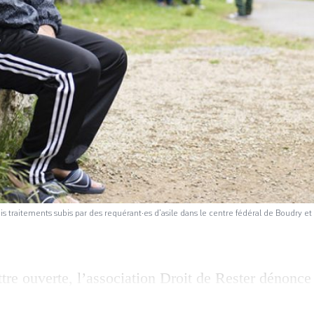
is traitements subis par des requérant·es d’asile dans le centre fédéral de Boudry
tre ouverte, l’association Droit de Rester dénonce
de mauvais traitements à l’égard des requérant·es 