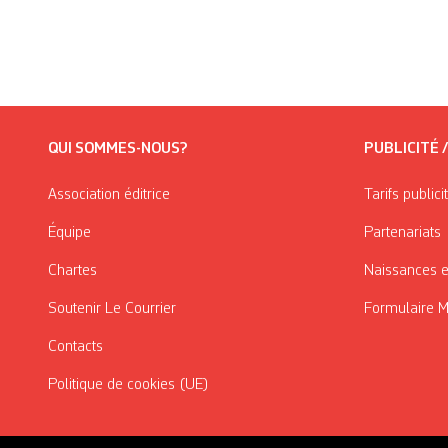
QUI SOMMES-NOUS?
PUBLICITÉ 
Association éditrice
Tarifs publici
Équipe
Partenariats
Chartes
Naissances e
Soutenir Le Courrier
Formulaire 
Contacts
Politique de cookies (UE)