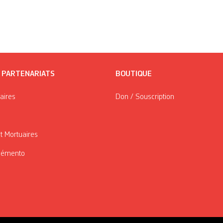
/ PARTENARIATS
BOUTIQUE
taires
Don / Souscription
t Mortuaires
Mémento