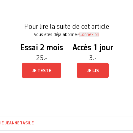
asile (CFA) de Boudry dans le canton de Neuchâtel
t aux migrations (SEM) et au Conseil d’Etat une en
rganisation de défense des migrant·es dénonce […
Pour lire la suite de cet article
Vous êtes déjà abonné?
Connexion
Essai 2 mois
Accès 1 jour
25.-
3.-
JE TESTE
JE LIS
IE JEANNET
ASILE