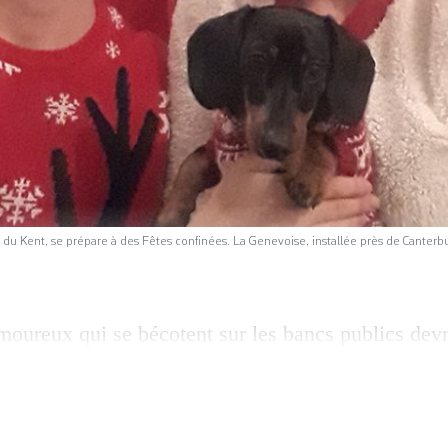
du Kent, se prépare à des Fêtes confinées. La Genevoise, installée près de Canterbur
moureux qui se bécotent sur les bancs publics devr
Noël! Dans le sud-est de l’Angleterre, Karine, co
res et du Kent, se prépare à des Fêtes confinées. 
 Canterbury depuis trois ans, ne pourra pas reveni