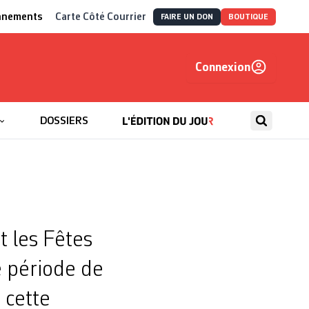
nnements
Carte Côté Courrier
FAIRE UN DON
BOUTIQUE
Connexion
, autrement
DOSSIERS
t les Fêtes
e période de
e cette