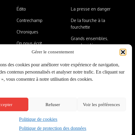
Édito
La presse en danger
Contrechamp
De la fourche à la
fourchette
Chroniques
Grands ensembles,
On nous écrit
grandes idées
Gérer le consentement
Nos invité·es
Lieux abandonnés
sons des cookies pour améliorer votre expérience de navigation,
A côté de la plaque
es contenus personnalisés et analyser notre trafic. En cliquant sur
», vous consentez à notre utilisation des cookies.
cepter
Refuser
Voir les préférences
Politique de cookies
Créé par
Onepixel
&
Wonderweb
&
EPIC
Politique de protection des données