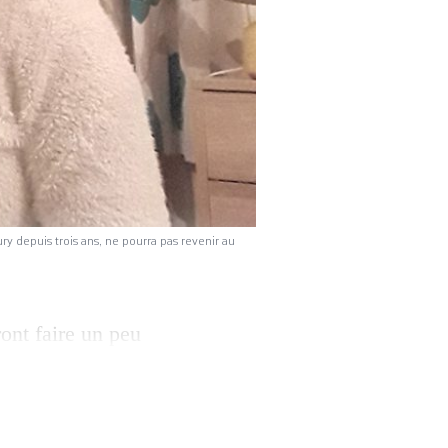
y depuis trois ans, ne pourra pas revenir au
ont faire un peu
mme tous les
La Genevoise,
r au pays comme