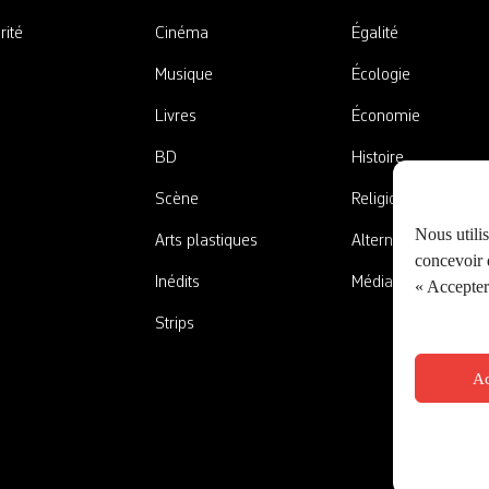
rité
Cinéma
Égalité
Musique
Écologie
Livres
Économie
BD
Histoire
Scène
Religions
Nous utili
Arts plastiques
Alternatives
concevoir d
Inédits
Médias
« Accepter 
Strips
Ac