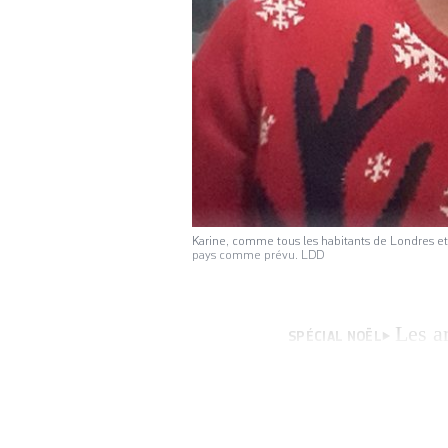
Karine, comme tous les habitants de Londres et 
pays comme prévu. LDD
Les a
SPÉCIAL NOËL
de place pour ce 
habitants de Lond
installée près de