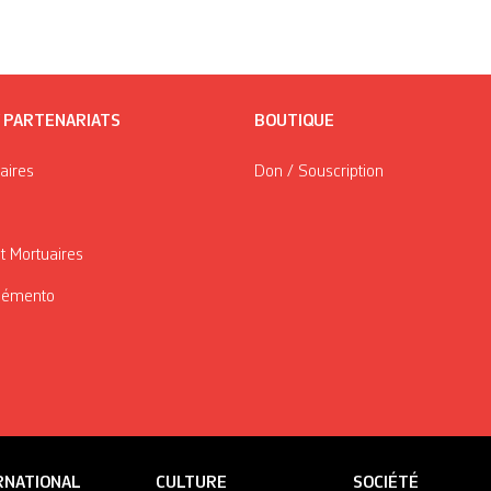
/ PARTENARIATS
BOUTIQUE
taires
Don / Souscription
t Mortuaires
Mémento
RNATIONAL
CULTURE
SOCIÉTÉ