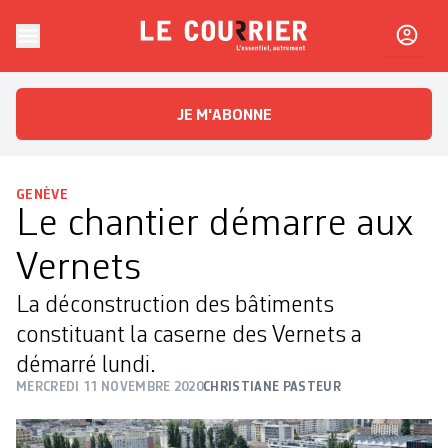
Skip to content
Le Courrier
L'essentiel, autrement
JE M'ABONNE
GENÈVE
Le chantier démarre aux
Vernets
La déconstruction des bâtiments
constituant la caserne des Vernets a
démarré lundi.
MERCREDI 11 NOVEMBRE 2020
CHRISTIANE PASTEUR