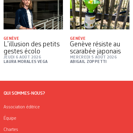
GENÈVE
GENÈVE
L’illusion des petits
Genève résiste au
gestes écolo
scarabée japonais
JEUDI 6 AOÛT 2026
MERCREDI 5 AOÛT 2026
LAURA MORALES VEGA
ABIGAIL ZOPPETTI
QUI SOMMES-NOUS?
Association éditrice
Équipe
Chartes