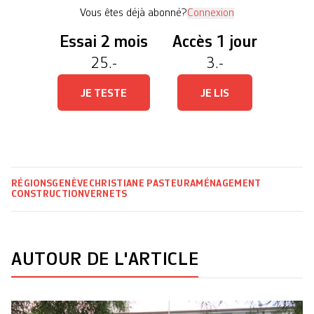
seront revalorisés sur le site en servant à la […]
Vous êtes déjà abonné?
Connexion
Essai 2 mois
Accès 1 jour
25.-
3.-
JE TESTE
JE LIS
RÉGIONS
GENÈVE
CHRISTIANE PASTEUR
AMÉNAGEMENT
CONSTRUCTION
VERNETS
AUTOUR DE L'ARTICLE