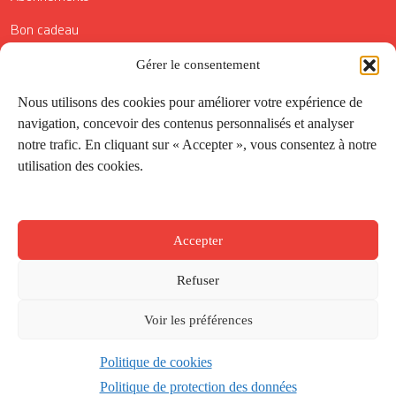
Bon cadeau
Gérer le consentement
Conditions générales de vente
Réductions de la Carte Côté Courrier
Nous utilisons des cookies pour améliorer votre expérience de
navigation, concevoir des contenus personnalisés et analyser
Application
notre trafic. En cliquant sur « Accepter », vous consentez à notre
utilisation des cookies.
Suivez-nous
Accepter
Refuser
Voir les préférences
Politique de cookies
Créé par
Onepixel
&
Wonderweb
&
EPIC
Politique de protection des données