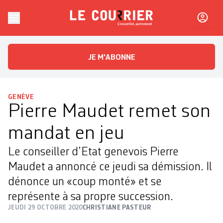
Skip to content
Le Courrier
L'essentiel, autrement
JE M'ABONNE
GENÈVE
Pierre Maudet remet son
mandat en jeu
Le conseiller d’Etat genevois Pierre
Maudet a annoncé ce jeudi sa démission. Il
dénonce un «coup monté» et se
représente à sa propre succession.
JEUDI 29 OCTOBRE 2020
CHRISTIANE PASTEUR