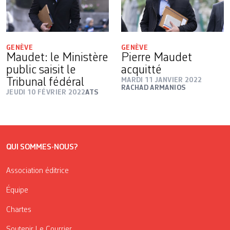
GENÈVE
GENÈVE
Maudet: le Ministère
Pierre Maudet
public saisit le
acquitté
Tribunal fédéral
MARDI 11 JANVIER 2022
RACHAD ARMANIOS
JEUDI 10 FÉVRIER 2022
ATS
QUI SOMMES-NOUS?
Association éditrice
Équipe
Chartes
Soutenir Le Courrier