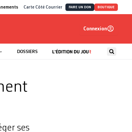
nnements
Carte Côté Courrier
FAIRE UN DON
BOUTIQUE
Connexion
, autrement
DOSSIERS
ment
éger ses