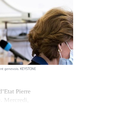
ment genevois. KEYSTONE
d’Etat Pierre
. Mercredi,
onsabilité du
e (35 employés)
ement à Nathalie