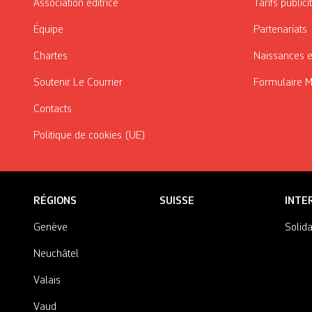
Association éditrice
Tarifs publici
Équipe
Partenariats
Chartes
Naissances e
Soutenir Le Courrier
Formulaire 
Contacts
Politique de cookies (UE)
RÉGIONS
SUISSE
INTE
Genève
Solida
Neuchâtel
Valais
Vaud