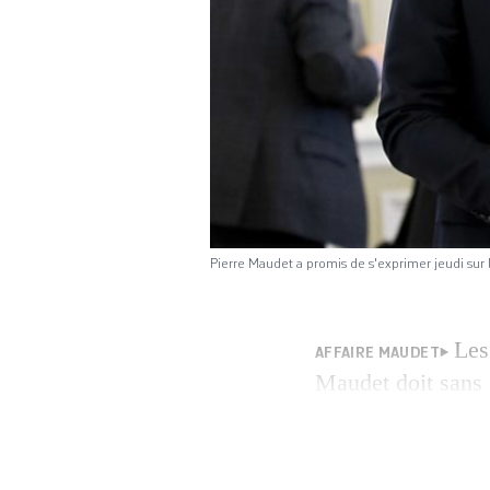
Pierre Maudet a promis de s'exprimer jeudi sur
Les
AFFAIRE MAUDET
Maudet doit sans 
l’ancien golden bo
Département du d
qui lui restait de