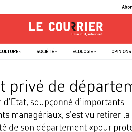
Abo
Le Courrier
L'essentiel
CULTURE
SOCIÉTÉ
ÉCOLOGIE
OPINIONS
 privé de départe
r d’Etat, soupçonné d’importants
 managériaux, s’est vu retirer la
ité de son département «pour prot