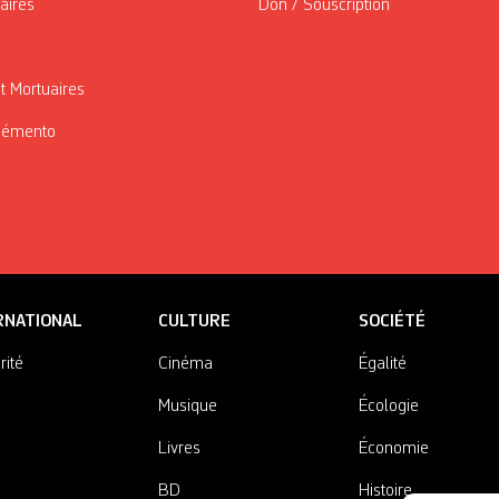
taires
Don / Souscription
t Mortuaires
Mémento
RNATIONAL
CULTURE
SOCIÉTÉ
rité
Cinéma
Égalité
Musique
Écologie
Livres
Économie
BD
Histoire