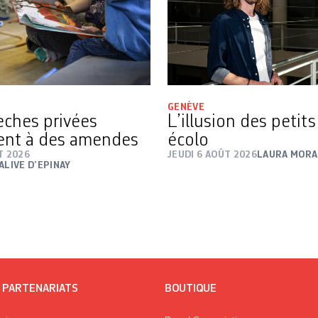
GENÈVE
rèches privées
L’illusion des petit
ent à des amendes
écolo
T 2026
JEUDI 6 AOÛT 2026
LAURA MORA
ALIVE D’EPINAY
/ PARTENARIATS
BOUTIQUE