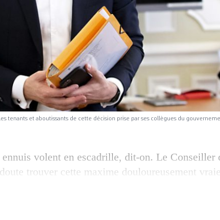
 les tenants et aboutissants de cette décision prise par ses collègues du gouverne
 ennuis volent en escadrille, dit-on. Le Conseiller 
doute trouver cette maxime douloureusement vraie
y de la politique genevoise s’est vu retirer la resp
éveloppement économique. Le minuscule dicastèr
puis ses affaires judiciaires est transféré immédiat