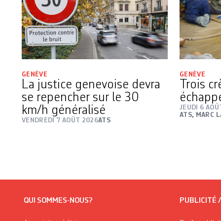
GENÈVE
GENÈVE
La justice genevoise devra
Trois c
se repencher sur le 30
échapp
km/h généralisé
JEUDI 6 AOÛ
ATS
,
MARC L
VENDREDI 7 AOÛT 2026
ATS
QUI SOMMES-NOUS?
PUBLICITÉ 