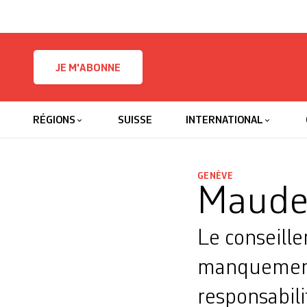
Skip to content
JE M'ABONNE
RÉGIONS
SUISSE
INTERNATIONAL
GENÈVE
Maudet
Le conseille
manquements
responsabil