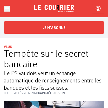
Skip to content
Le Courrier
L'essentiel, autrement
JE M'ABONNE
VAUD
Tempête sur le secret
bancaire
Le PS vaudois veut un échange
automatique de renseignements entre les
banques et les fiscs suisses.
JEUDI 20 FÉVRIER 2020
RAPHAËL BESSON