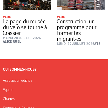
VAUD
VAUD
La page du musée
Construction: un
du vélo se tourne à
programme pour
Crassier
former les
MARDI 28 JUILLET 2026
migrant·es
ALICE RUEL
LUNDI 27 JUILLET 2026
ATS
QUI SOMMES-NOUS?
Association éditrice
Équipe
Chartes