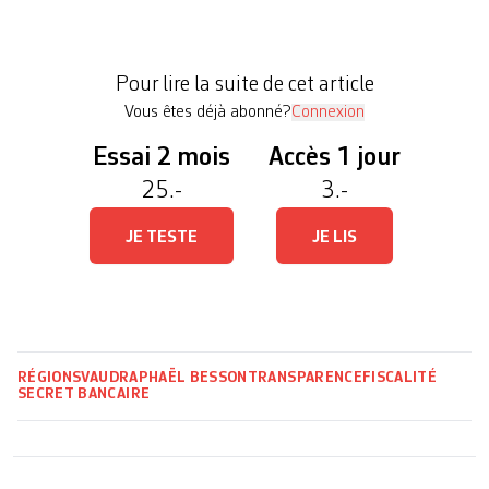
de renseignements? Ces mots rappellent une
véritable saga qu’ont connue la Suisse et sa place
financière en particulier. Pour certains, c’est une
Pour lire la suite de cet article
victoire […]
Vous êtes déjà abonné?
Connexion
Essai 2 mois
Accès 1 jour
25.-
3.-
JE TESTE
JE LIS
RÉGIONS
VAUD
RAPHAËL BESSON
TRANSPARENCE
FISCALITÉ
SECRET BANCAIRE