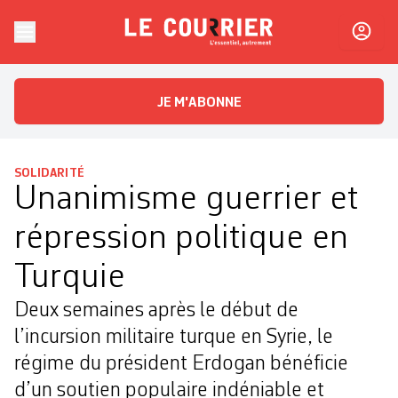
Skip to content
Le Courrier
L'essentiel, autrement
JE M'ABONNE
SOLIDARITÉ
Unanimisme guerrier et
répression politique en
Turquie
Deux semaines après le début de
l’incursion militaire turque en Syrie, le
régime du président Erdogan bénéficie
d’un soutien populaire indéniable et