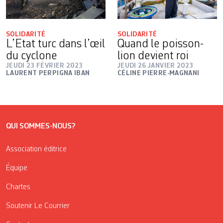
SOLIDARITÉ
SOLIDARITÉ
L’Etat turc dans l’œil
Quand le poisson-
du cyclone
lion devient roi
JEUDI 23 FÉVRIER 2023
JEUDI 26 JANVIER 2023
LAURENT PERPIGNA IBAN
CÉLINE PIERRE-MAGNANI
QUI SOMMES-NOUS?
Association éditrice
Équipe
Chartes
Soutenir Le Courrier