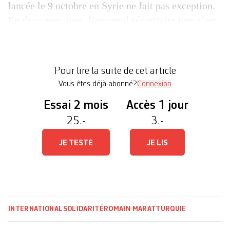
lancée le 9 octobre en Syrie ne fait pas exception.
En deux semaines, l’appareil sécuritaire turc s’est
rappelé aux souvenirs de ceux qui avaient cru
pouvoir respirer un peu suite à la défaite du
président Erdogan aux élections municipales du
Pour lire la suite de cet article
printemps […]
Vous êtes déjà abonné?
Connexion
Essai 2 mois
Accès 1 jour
25.-
3.-
JE TESTE
JE LIS
INTERNATIONAL
SOLIDARITÉ
ROMAIN MARAT
TURQUIE