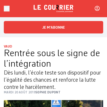
Skip to content
Le Courrier
L'essentiel, autrement
JE M'ABONNE
VAUD
Rentrée sous le signe de
l’intégration
Dès lundi, l’école teste son dispositif pour
l’égalité des chances et renforce la lutte
contre le harcèlement.
MARDI 20 AOÛT 2019
SOPHIE DUPONT