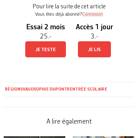
défis de la rentrée avec l’application de la loi sur
Pour lire la suite de cet article
la […]
Vous êtes déjà abonné?
Connexion
Essai 2 mois
Accès 1 jour
25.-
3.-
JE TESTE
JE LIS
RÉGIONS
VAUD
SOPHIE DUPONT
RENTRÉE SCOLAIRE
A lire également