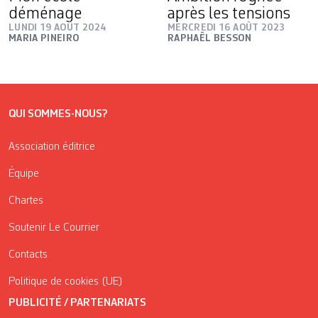
déménage
après les tensions
LUNDI 19 AOÛT 2024
MERCREDI 16 AOÛT 2023
MARIA PINEIRO
RAPHAËL BESSON
QUI SOMMES-NOUS?
Association éditrice
Équipe
Chartes
Soutenir Le Courrier
Contacts
Politique de cookies (UE)
PUBLICITÉ / PARTENARIATS