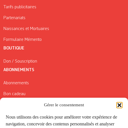
Tarifs publicitaires
Partenariats
Naissances et Mortuaires
Formulaire Mémento
BOUTIQUE
Don / Souscription
ABONNEMENTS
Abonnements
Bon cadeau
Conditions générales de vente
Gérer le consentement
Réductions de la Carte Côté Courrier
Nous utilisons des cookies pour améliorer votre expérience de
navigation, concevoir des contenus personnalisés et analyser
Application