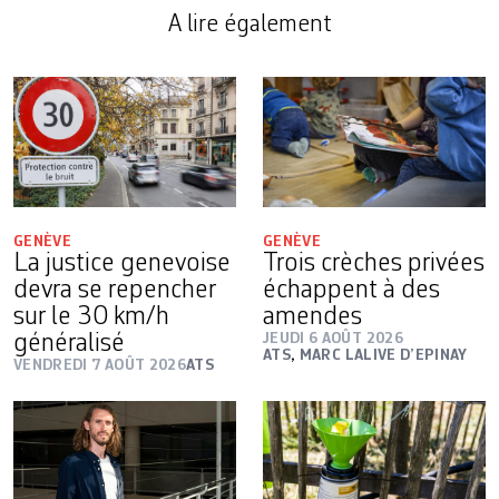
A lire également
GENÈVE
GENÈVE
La justice genevoise
Trois crèches privées
devra se repencher
échappent à des
sur le 30 km/h
amendes
généralisé
JEUDI 6 AOÛT 2026
ATS
,
MARC LALIVE D’EPINAY
VENDREDI 7 AOÛT 2026
ATS