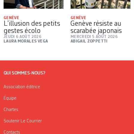
GENÈVE
GENÈVE
L’illusion des petits
Genève résiste au
gestes écolo
scarabée japonais
JEUDI 6 AOÛT 2026
MERCREDI 5 AOÛT 2026
LAURA MORALES VEGA
ABIGAIL ZOPPETTI
QUI SOMMES-NOUS?
Association éditrice
Équipe
Chartes
Soutenir Le Courrier
Contacts