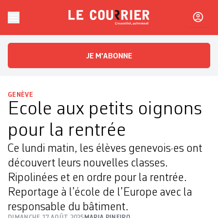
Skip to content
Le Courrier
L'essentiel, autrement
JE M'ABONNE
GENÈVE
Ecole aux petits oignons
pour la rentrée
Ce lundi matin, les élèves genevois·es ont
découvert leurs nouvelles classes.
Ripolinées et en ordre pour la rentrée.
Reportage à l’école de l’Europe avec la
responsable du bâtiment.
DIMANCHE 17 AOÛT 2025
MARIA PINEIRO