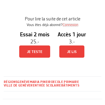
préparées avec soin par les titulaires avec le
concours des équipes chargées de l’entretien des
bâtiments. Un travail de l’ombre indispensable au
Pour lire la suite de cet article
bon fonctionnement des écoles. Reportage à […]
Vous êtes déjà abonné?
Connexion
Essai 2 mois
Accès 1 jour
25.-
3.-
JE TESTE
JE LIS
RÉGIONS
GENÈVE
MARIA PINEIRO
ECOLE PRIMAIRE
VILLE DE GENÈVE
RENTRÉE SCOLAIRE
BÂTIMENTS