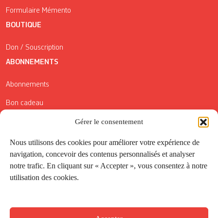
Formulaire Mémento
BOUTIQUE
Don / Souscription
ABONNEMENTS
Abonnements
Bon cadeau
Gérer le consentement
Conditions générales de vente
Réductions de la Carte Côté Courrier
Nous utilisons des cookies pour améliorer votre expérience de
navigation, concevoir des contenus personnalisés et analyser
Application
notre trafic. En cliquant sur « Accepter », vous consentez à notre
utilisation des cookies.
Suivez-nous