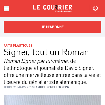
Skip to content
Le Courrier
L'essentiel, autrement
JE M'ABONNE
ARTS PLASTIQUES
Signer, tout un Roman
Roman Signer par lui-même
, de
l’ethnologue et journaliste David Signer,
offre une merveilleuse entrée dans la vie et
l’œuvre du génial artiste alémanique.
JEUDI 21 MARS 2019
SAMUEL SCHELLENBERG