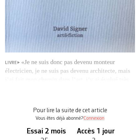
«Je ne suis donc pas devenu monteur
LIVRE
électricien, je ne suis pas devenu architecte, mais
j’ai fait mon chemin dans l’art, j’y ai évolué très
lentement et j’espère pouvoir encore y travailler
très longtemps.» C’est par cette phrase que le
génial Roman Signer concluait en 1998 une longue
Pour lire la suite de cet article
allocution à Saint-Gall, à l’occasion de la […]
Vous êtes déjà abonné?
Connexion
Essai 2 mois
Accès 1 jour