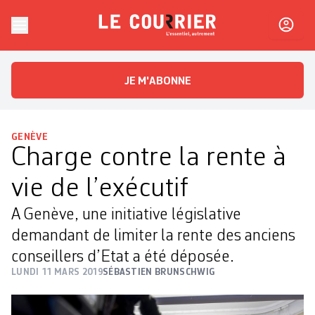
Skip to content
Le Courrier
L'essentiel, autrement
JE M'ABONNE
GENÈVE
Charge contre la rente à
vie de l’exécutif
A Genève, une initiative législative
demandant de limiter la rente des anciens
conseillers d’Etat a été déposée.
LUNDI 11 MARS 2019
SÉBASTIEN BRUNSCHWIG