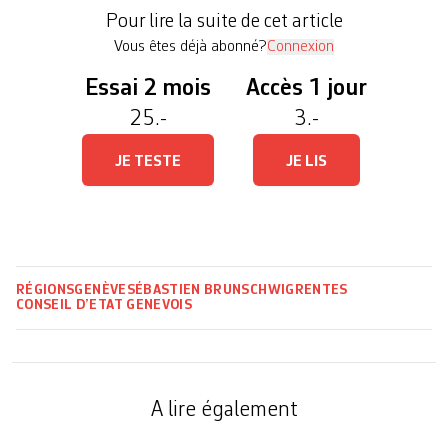
chômage pour n’importe quel autre citoyen»,
Pour lire la suite de cet article
précise Jérôme Fontana, président du PVL en […]
Vous êtes déjà abonné?
Connexion
Essai 2 mois
Accès 1 jour
25.-
3.-
JE TESTE
JE LIS
RÉGIONS
GENÈVE
SÉBASTIEN BRUNSCHWIG
RENTES
CONSEIL D’ETAT GENEVOIS
A lire également