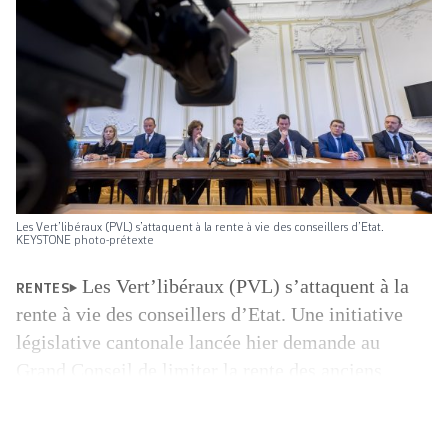
Les Vert’libéraux (PVL) s’attaquent à la rente à vie des conseillers d’Etat.
KEYSTONE photo-prétexte
Les Vert’libéraux (PVL) s’attaquent à la
RENTES
rente à vie des conseillers d’Etat. Une initiative
législative cantonale lancée hier demande au
Grand Conseil de limiter la rente des anciens
conseillers d’Etat à vingt-quatre mois et à 70% du
dernier salaire. «Comme le prévoit l’assurance-