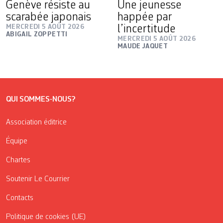
Genève résiste au
Une jeunesse
scarabée japonais
happée par
MERCREDI 5 AOÛT 2026
l’incertitude
ABIGAIL ZOPPETTI
MERCREDI 5 AOÛT 2026
MAUDE JAQUET
QUI SOMMES-NOUS?
Association éditrice
Équipe
Chartes
Soutenir Le Courrier
Contacts
Politique de cookies (UE)