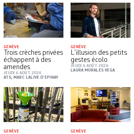
GENÈVE
GENÈVE
Trois crèches privées
L’illusion des petits
échappent à des
gestes écolo
amendes
JEUDI 6 AOÛT 2026
LAURA MORALES VEGA
JEUDI 6 AOÛT 2026
ATS
,
MARC LALIVE D’EPINAY
GENÈVE
GENÈVE