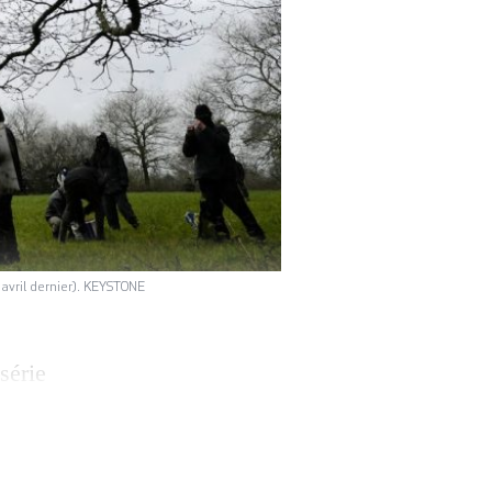
 avril dernier). KEYSTONE
série
oport de Notre-
ommuniqué. «Une
ons dans la ZAD