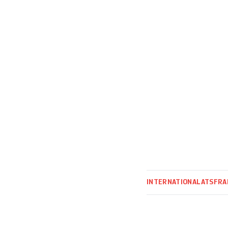
(«zone à défendre
INTERNATIONAL
ATS
FRA