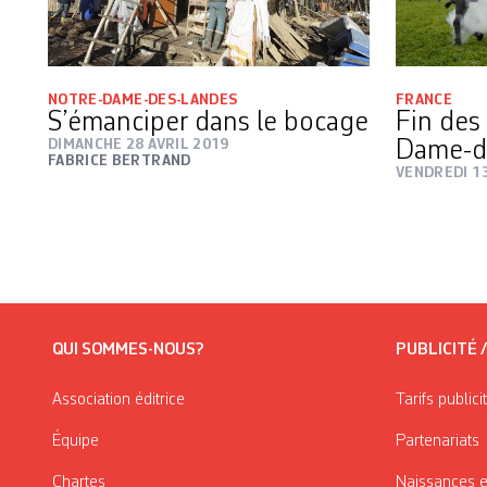
NOTRE-DAME-DES-LANDES
FRANCE
S’émanciper dans le bocage
Fin des
DIMANCHE 28 AVRIL 2019
Dame-d
FABRICE BERTRAND
VENDREDI 13
QUI SOMMES-NOUS?
PUBLICITÉ 
Association éditrice
Tarifs publici
Équipe
Partenariats
Chartes
Naissances e