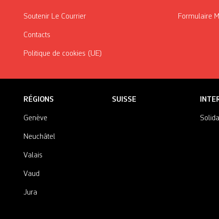
Soutenir Le Courrier
Formulaire 
Contacts
Politique de cookies (UE)
RÉGIONS
SUISSE
INTE
Genève
Solida
Neuchâtel
Valais
Vaud
Jura