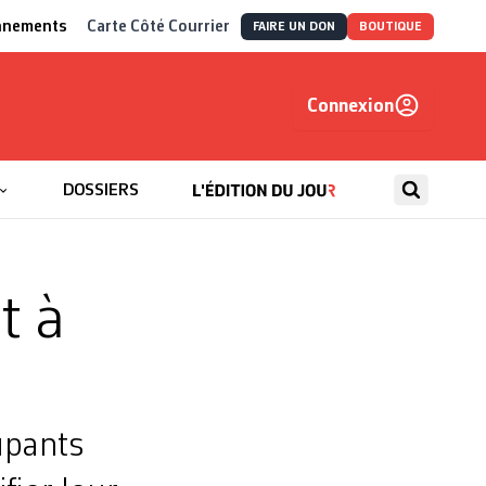
nnements
Carte Côté Courrier
FAIRE UN DON
BOUTIQUE
Connexion
, autrement
DOSSIERS
t à
upants