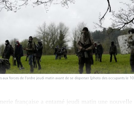
 aux forces de l'ordre jeudi matin avant de se disperser (photo des occupants le 10
erie française a entamé jeudi matin une nouvelle 
cupants illégaux du site du projet abandonné d’aér
 a annoncé le ministère de l’Intérieur dans un c
» sont concernés. Cette nouvelle vague d’expulsi