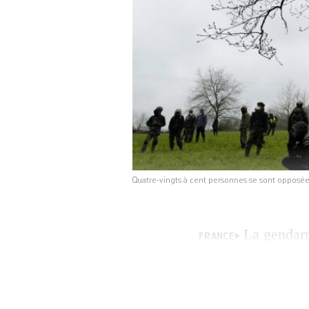
Quatre-vingts à cent personnes se sont opposées
La gendarm
FRANCE
d’expulsions d’oc
Dame-des-Landes,
dizaine de squats