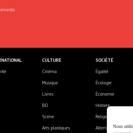
Mémento
RNATIONAL
CULTURE
SOCIÉTÉ
rité
Cinéma
Égalité
Musique
Écologie
Livres
Économie
BD
Histoire
Scène
Religions
Nous utili
Arts plastiques
Alternatives