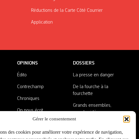
Réductions de la Carte Côté Courrier
Application
OPINIONS
DOSSIERS
Édito
La presse en danger
Contrechamp
De la fourche à la
fourchette
Chroniques
Grands ensembles,
On nous écrit
grandes idées
Gérer le consentement
Nos invité·es
Lieux abandonnés
sons des cookies pour améliorer votre expérience de navigation,
A côté de la plaque