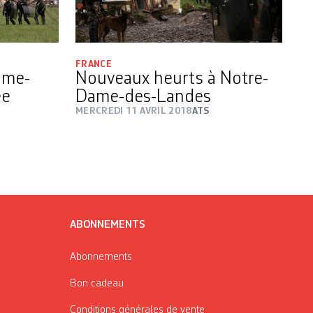
FRANCE
ame-
Nouveaux heurts à Notre-
ée
Dame-des-Landes
MERCREDI 11 AVRIL 2018
ATS
ABONNEMENTS
Abonnements
Bon cadeau
Conditions générales de vente