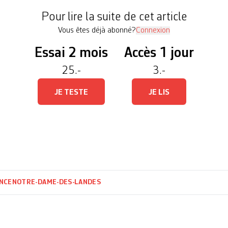
») a débuté à 06h00 et concerne les occupants n’
Pour lire la suite de cet article
Vous êtes déjà abonné?
Connexion
Essai 2 mois
Accès 1 jour
25.-
3.-
JE TESTE
JE LIS
NCE
NOTRE-DAME-DES-LANDES