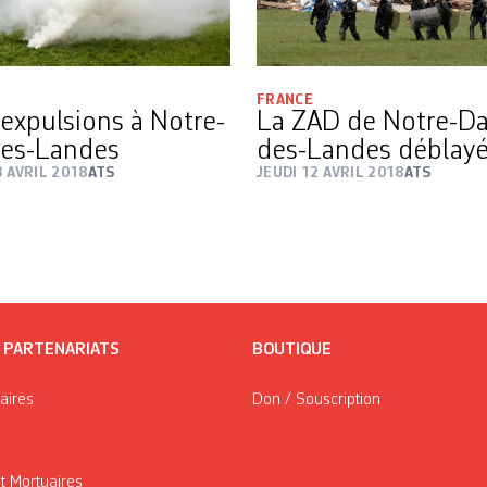
FRANCE
 expulsions à Notre-
La ZAD de Notre-D
es-Landes
des-Landes déblay
 AVRIL 2018
ATS
JEUDI 12 AVRIL 2018
ATS
/ PARTENARIATS
BOUTIQUE
taires
Don / Souscription
t Mortuaires