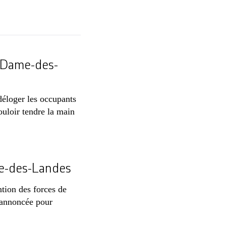
e-Dame-des-
éloger les occupants
uloir tendre la main
me-des-Landes
ntion des forces de
 annoncée pour