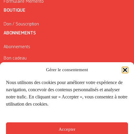
Formulaire Mémento
BOUTIQUE
Don / Souscription
ABONNEMENTS
Abonnements
Bon cadeau
Conditions générales de vente
Gérer le consentement
Réductions de la Carte Côté Courrier
Nous utilisons des cookies pour améliorer votre expérience de
navigation, concevoir des contenus personnalisés et analyser
Application
notre trafic. En cliquant sur « Accepter », vous consentez à notre
utilisation des cookies.
Suivez-nous
Accepter