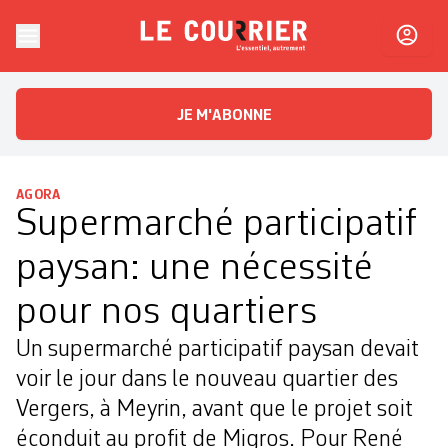
Skip to content
Le Courrier
L'essentiel, autrement
JE M'ABONNE
AGORA
Supermarché participatif
paysan: une nécessité
pour nos quartiers
Un supermarché participatif paysan devait
voir le jour dans le nouveau quartier des
Vergers, à Meyrin, avant que le projet soit
éconduit au profit de Migros. Pour René