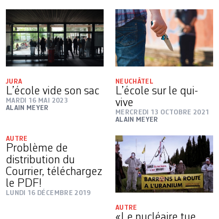
JURA
NEUCHÂTEL
L’école vide son sac
L’école sur le qui-
MARDI 16 MAI 2023
vive
ALAIN MEYER
MERCREDI 13 OCTOBRE 2021
ALAIN MEYER
AUTRE
Problème de
distribution du
Courrier, téléchargez
le PDF!
LUNDI 16 DÉCEMBRE 2019
AUTRE
«Le nucléaire tue