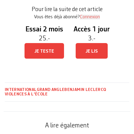
est vraiment très mince pour un mois de janvier.»
Pour lire la suite de cet article
C’est un fait, depuis trois hivers, le […]
Vous êtes déjà abonné?
Connexion
Essai 2 mois
Accès 1 jour
25.-
3.-
JE TESTE
JE LIS
INTERNATIONAL
GRAND ANGLE
BENJAMIN LECLERCQ
VIOLENCES À L'ÉCOLE
A lire également