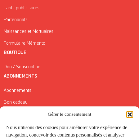
Tarifs publicitaires
Partenariats
Naissances et Mortuaires
Formulaire Mémento
BOUTIQUE
Don / Souscription
ABONNEMENTS
Abonnements
Bon cadeau
Gérer le consentement
Conditions générales de vente
Réductions de la Carte Côté Courrier
Nous utilisons des cookies pour améliorer votre expérience de
navigation, concevoir des contenus personnalisés et analyser
Application