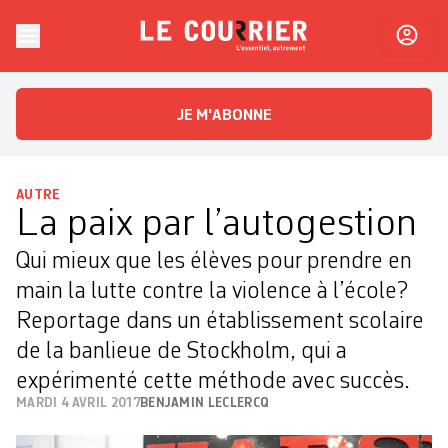
Skip to content
Le Courrier
L'essentiel, autrement
JE M'ABONNE
AUTRE
La paix par l’autogestion
Qui mieux que les élèves pour prendre en
main la lutte contre la violence à l’école?
Reportage dans un établissement scolaire
de la banlieue de Stockholm, qui a
expérimenté cette méthode avec succès.
MARDI 4 AVRIL 2017
BENJAMIN LECLERCQ