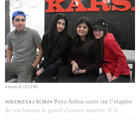
A Karsby B. LECLERQ
Poya Ashna saisit sur l’étagère
VIOLENCES À L'ÉCOLE
de son bureau le grand classeur sombre. Il le
soupèse, en jauge l’épaisseur, le geste agile et l’œil
expert. Puis, au terme de sa petite manipulation, le
conseiller scolaire de 26 ans sourit, satisfait: «Il