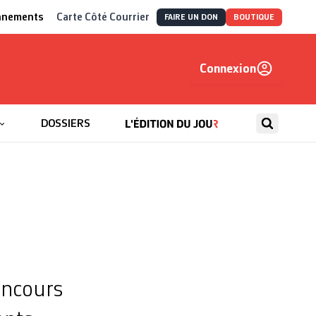
nnements
Carte Côté Courrier
FAIRE UN DON
BOUTIQUE
Connexion
, autrement
DOSSIERS
concours