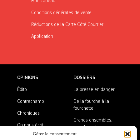
Bon cadeau
Conditions générales de vente
Réductions de la Carte Côté Courrier
Application
OPINIONS
DOSSIERS
Édito
La presse en danger
Contrechamp
De la fourche à la
fourchette
Chroniques
Grands ensembles,
On nous écrit
grandes idées
Gérer le consentement
Nos invité·es
Lieux abandonnés