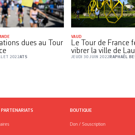
ANDE
VAUD
ations dues au Tour
Le Tour de France f
ce
vibrer la ville de L
LLET 2022
ATS
JEUDI 30 JUIN 2022
RAPHAËL BE
/ PARTENARIATS
BOUTIQUE
taires
Don / Souscription