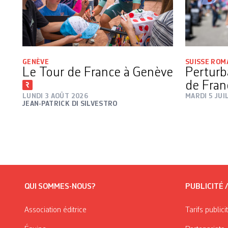
GENÈVE
SUISSE ROM
Le Tour de France à Genève
Perturb
de Fran
LUNDI 3 AOÛT 2026
MARDI 5 JUI
JEAN-PATRICK DI SILVESTRO
QUI SOMMES-NOUS?
PUBLICITÉ 
Association éditrice
Tarifs publici