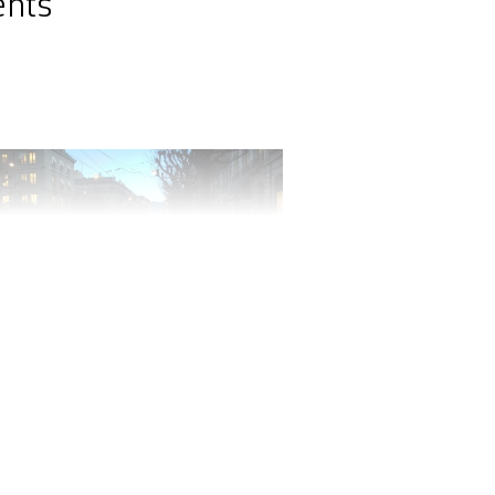
ents
e Boulevard Georges-Favon DR