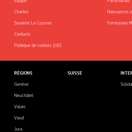
Équipe
Partenariats
Chartes
Naissances e
Soutenir Le Courrier
Formulaire 
Contacts
Politique de cookies (UE)
RÉGIONS
SUISSE
INTE
Genève
Solida
Neuchâtel
Valais
Vaud
Jura