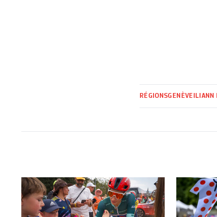
RÉGIONS
GENÈVE
ILIANN