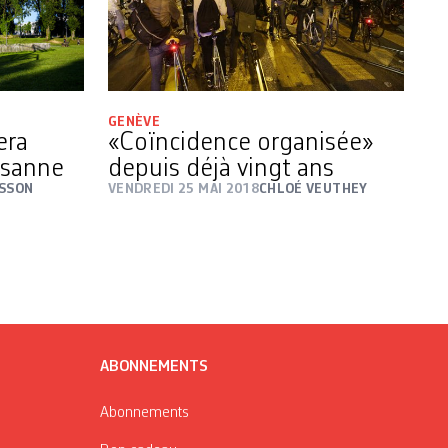
GENÈVE
era
«Coïncidence organisée»
ausanne
depuis déjà vingt ans
SSON
VENDREDI 25 MAI 2018
CHLOÉ VEUTHEY
ABONNEMENTS
Abonnements