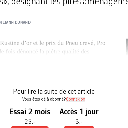
rs», désignant les pires aménagem
7
ILIANN DUNAND
Rustine d’or et le prix du Pneu crevé, Pro
e fois dénoncé la piètre qualité des
ains à Genève. Vendredi, avec le prix
le a donné la parole à des «cyclistes de tous
s à signaler des tronçons et carrefours
ostiles aux utilisateurs de […]
L
Pour lire la suite de cet article
Vous êtes déjà abonné?
Connexion
Essai 2 mois
Accès 1 jour
25.-
3.-