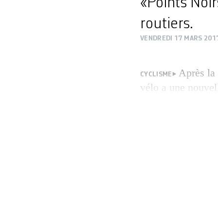
«Points Noi
routiers.
VENDREDI 17 MARS 201
Après la 
CYCLISME
vélo a une nouvell
aménagements urb
«Points Noirs», el
les jours», invité
particulièrement h