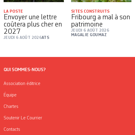
LA POSTE
SITES CONSTRUITS
Envoyer une lettre
Fribourg a mal à son
coûtera plus cher en
patrimoine
2027
JEUDI 6 AOÛT 2026
MAGALIE GOUMAZ
JEUDI 6 AOÛT 2026
ATS
QUI SOMMES-NOUS?
Association éditrice
Équipe
Chartes
Soutenir Le Courrier
Contacts