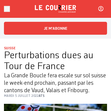
Skip to content
Le Courrier
L'essentiel, autrement
JE M'ABONNE
SUISSE
Perturbations dues au
Tour de France
La Grande Boucle fera escale sur sol suisse
le week-end prochain, passant par les
cantons de Vaud, Valais et Fribourg.
MARDI 5 JUILLET 2022
ATS