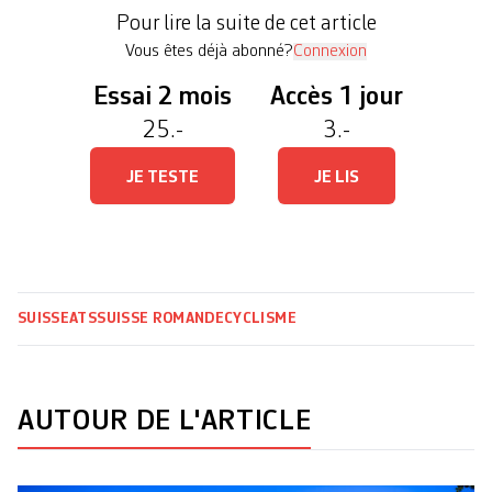
et dimanche, le Tour de France (TdF) fera escale
Pour lire la suite de cet article
sur sol suisse lors de […]
Vous êtes déjà abonné?
Connexion
Essai 2 mois
Accès 1 jour
25.-
3.-
JE TESTE
JE LIS
SUISSE
ATS
SUISSE ROMANDE
CYCLISME
AUTOUR DE L'ARTICLE