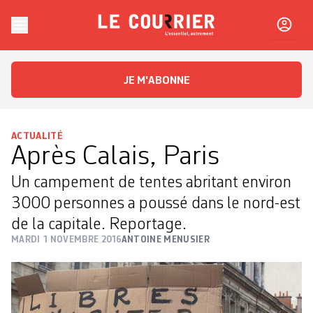
Skip to content
Le Courrier
L'essentiel, autrement
JE M'ABONNE
ACTUALITÉ
Après Calais, Paris
Un campement de tentes abritant environ
3000 personnes a poussé dans le nord-est
de la capitale. Reportage.
MARDI 1 NOVEMBRE 2016
ANTOINE MENUSIER