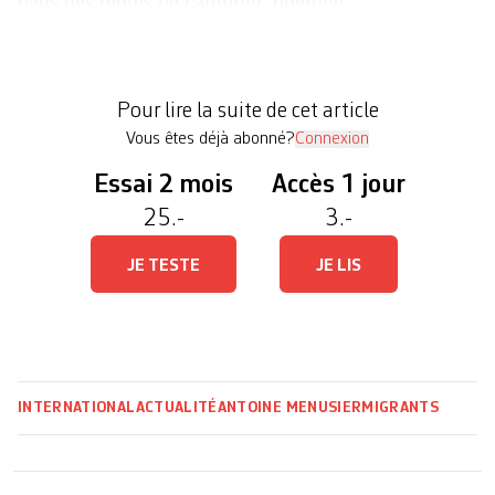
dans des tentes de camping, quelque
2000 migrants, la plupart très jeunes, occupent le
terre-plein central de cette longue artère populaire
du nord-est de la capitale. Mille autres, peut-être,
Pour lire la suite de cet article
[…]
Vous êtes déjà abonné?
Connexion
Essai 2 mois
Accès 1 jour
25.-
3.-
JE TESTE
JE LIS
INTERNATIONAL
ACTUALITÉ
ANTOINE MENUSIER
MIGRANTS