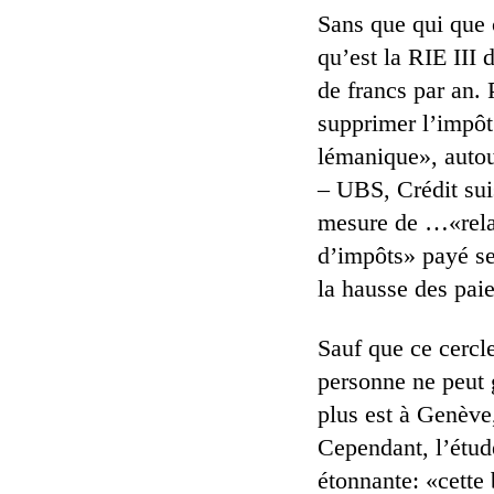
Sans que qui que c
qu’est la RIE III 
de francs par an. 
supprimer l’impôt 
lémanique», autou
– UBS, Crédit sui
mesure de …«relan
d’impôts» payé se
la hausse des paie
Sauf que ce cercle
personne ne peut g
plus est à Genève
Cependant, l’étu
étonnante: «cette 