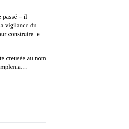
 passé – il
la vigilance du
ur construire le
tte creusée au nom
’Implenia…