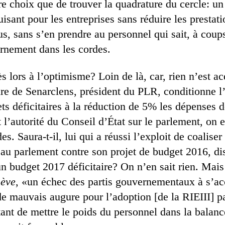
re choix que de trouver la quadrature du cercle: u
sant pour les entreprises sans réduire les prestat
us, sans s’en prendre au personnel qui sait, à coup
rnement dans les cordes.
ès lors à l’optimisme? Loin de là, car, rien n’est ac
e de Senarclens, président du PLR, conditionne l’
ts déficitaires à la réduction de 5% les dépenses de
l’autorité du Conseil d’État sur le parlement, on e
es. Saura-t-il, lui qui a réussi l’exploit de coalise
 au parlement contre son projet de budget 2016, dis
n budget 2017 déficitaire? On n’en sait rien. Mais
nève
, «un échec des partis gouvernementaux à s’a
e mauvais augure pour l’adoption [de la RIEIII] pa
ant de mettre le poids du personnel dans la balanc