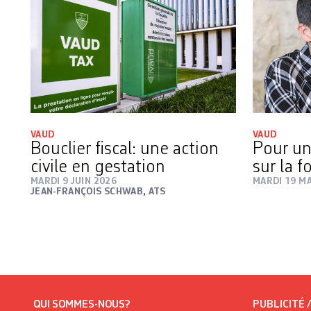
VAUD
VAUD
Bouclier fiscal: une action
Pour un
civile en gestation
sur la f
MARDI 9 JUIN 2026
MARDI 19 MA
JEAN-FRANÇOIS SCHWAB
,
ATS
QUI SOMMES-NOUS?
PUBLICITÉ 