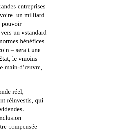
randes entreprises
 voire un milliard
e pouvoir
% vers un «standard
énormes bénéfices
oin – serait une
Etat, le «moins
 de main-d’œuvre,
onde réel,
nt réinvestis, qui
ividendes.
nclusion
 être compensée