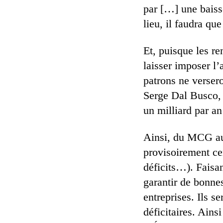
par […] une baiss
lieu, il faudra qu
Et, puisque les re
laisser imposer l’
patrons ne versero
Serge Dal Busco, l
un milliard par an
Ainsi, du MCG au 
provisoirement cer
déficits…). Faisan
garantir de bonne
entreprises. Ils s
déficitaires. Ainsi