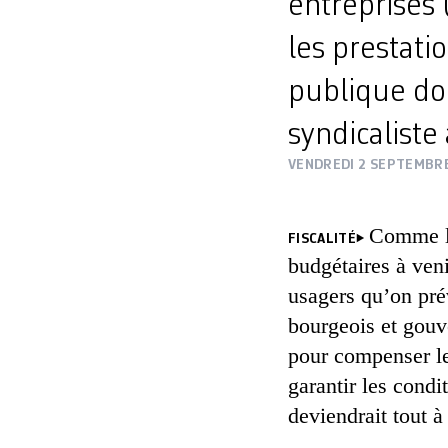
entreprises 
les prestati
publique doit
syndicaliste
VENDREDI 2 SEPTEMBR
Comme l’
FISCALITÉ
budgétaires à veni
usagers qu’on prév
bourgeois et gouv
pour compenser les
garantir les condit
deviendrait tout 