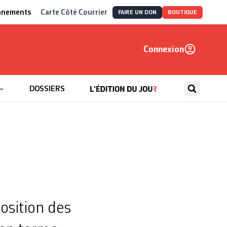
nnements
Carte Côté Courrier
FAIRE UN DON
BOUTIQUE
Connexion
, autrement
DOSSIERS
osition des