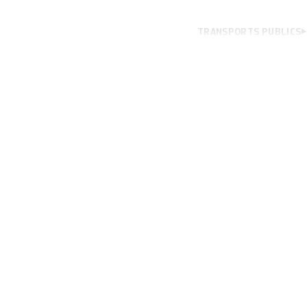
TRANSPORTS PUBLICS
la vitesse commer
km/h. Zurich est 
genevoise exige d
[…]