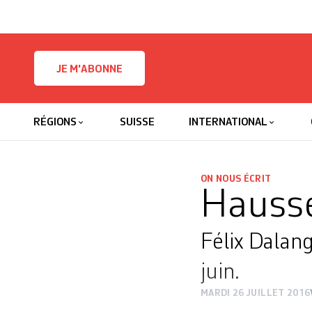
Skip to content
JE M'ABONNE
RÉGIONS
SUISSE
INTERNATIONAL
ON NOUS ÉCRIT
Hausse
Félix Dalang
juin.
MARDI 26 JUILLET 2016