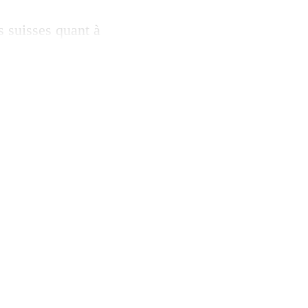
s suisses quant à
se des maigres 16
 km/h. La loi
ale de 10% de nos