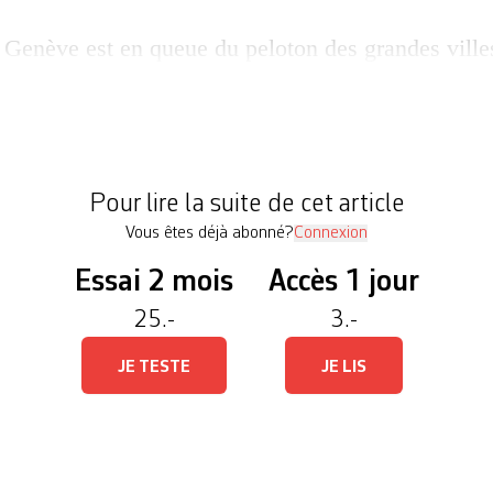
Genève est en queue du peloton des grandes ville
ciale des transports en commun. Notre ville totali
à 16.9 km/h, Bâle à 18.9 km/h, Berne même à 19.9
’ailleurs 18 km/h. Augmenter la vitesse commerci
Pour lire la suite de cet article
Vous êtes déjà abonné?
Connexion
Essai 2 mois
Accès 1 jour
25.-
3.-
JE TESTE
JE LIS