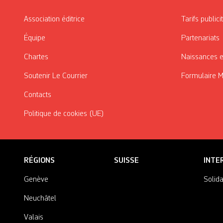
Association éditrice
Tarifs publici
Équipe
Partenariats
Chartes
Naissances e
Soutenir Le Courrier
Formulaire 
Contacts
Politique de cookies (UE)
RÉGIONS
SUISSE
INTE
Genève
Solida
Neuchâtel
Valais