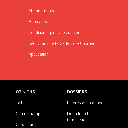
Abonnements
Bon cadeau
Conditions générales de vente
Réductions de la Carte Côté Courrier
Application
OPINIONS
DOSSIERS
Édito
La presse en danger
Contrechamp
De la fourche à la
fourchette
Chroniques