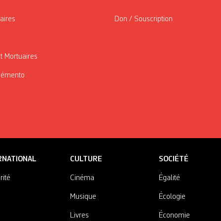
taires
Don / Souscription
t Mortuaires
Mémento
RNATIONAL
CULTURE
SOCIÉTÉ
rité
Cinéma
Égalité
Musique
Écologie
Livres
Économie