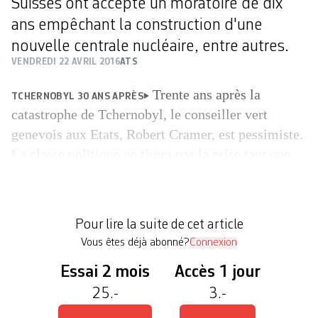
Suisses ont accepté un moratoire de dix
ans empêchant la construction d'une
nouvelle centrale nucléaire, entre autres.
VENDREDI 22 AVRIL 2016
ATS
Trente ans après la
TCHERNOBYL 30 ANS APRÈS
catastrophe de Tchernobyl, le conseiller vert
genevois aux Etats, Robert Cramer, est pessimiste.
La classe politique ne tirera pas la prise tant que
l’Europe n’aura pas été victime d’un accident
nucléaire, estime celui qui défend un arrêt
immédiat des centrales. Né trois ans avant
Pour lire la suite de cet article
Tchernobyl, le Parti écologiste suisse est celui […]
Vous êtes déjà abonné?
Connexion
Essai 2 mois
Accès 1 jour
25.-
3.-