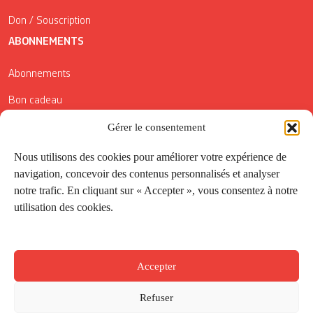
Don / Souscription
ABONNEMENTS
Abonnements
Bon cadeau
Conditions générales de vente
Gérer le consentement
Réductions de la Carte Côté Courrier
Nous utilisons des cookies pour améliorer votre expérience de
navigation, concevoir des contenus personnalisés et analyser
Application
notre trafic. En cliquant sur « Accepter », vous consentez à notre
utilisation des cookies.
Suivez-nous
Accepter
Refuser