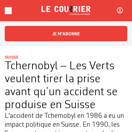
Skip to content
Le Courrier
L'essentiel, autrement
JE M'ABONNE
SUISSE
Tchernobyl – Les Verts
veulent tirer la prise
avant qu’un accident se
produise en Suisse
L'accident de Tchernobyl en 1986 a eu un
impact politique en Suisse. En 1990, les