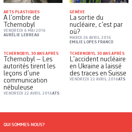
ARTS PLASTIQUES
GENÈVE
A l’ombre de
La sortie du
Tchernobyl
nucléaire, c’est par
VENDREDI 6 MAI 2016
où?
AURÉLIE LEBREAU
MARDI 26 AVRIL 2016
EMILIE LOPES FRANCO
TCHERNOBYL 30 ANS APRÈS
TCHERNOBYL 30 ANS APRÈS
Tchernobyl – Les
L’accident nucléaire
autorités tirent les
en Ukraine a laissé
leçons d’une
des traces en Suisse
communication
VENDREDI 22 AVRIL 2016
ATS
nébuleuse
VENDREDI 22 AVRIL 2016
ATS
QUI SOMMES-NOUS?