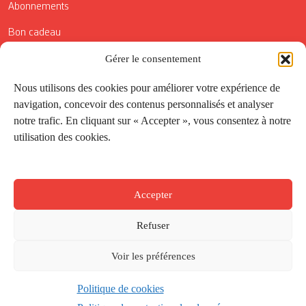
Abonnements
Bon cadeau
Conditions générales de vente
Gérer le consentement
Réductions de la Carte Côté Courrier
Nous utilisons des cookies pour améliorer votre expérience de
navigation, concevoir des contenus personnalisés et analyser
Application
notre trafic. En cliquant sur « Accepter », vous consentez à notre
utilisation des cookies.
Suivez-nous
Accepter
Refuser
Voir les préférences
Politique de cookies
Créé par
Onepixel
&
Wonderweb
&
EPIC