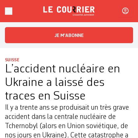
Skip to content
Le Courrier
L'essentiel, autrement
JE M'ABONNE
SUISSE
L’accident nucléaire en
Ukraine a laissé des
traces en Suisse
Il y a trente ans se produisait un très grave
accident dans la centrale nucléaire de
Tchernobyl (alors en Union soviétique, de
nos jours en Ukraine). Cette catastrophe a