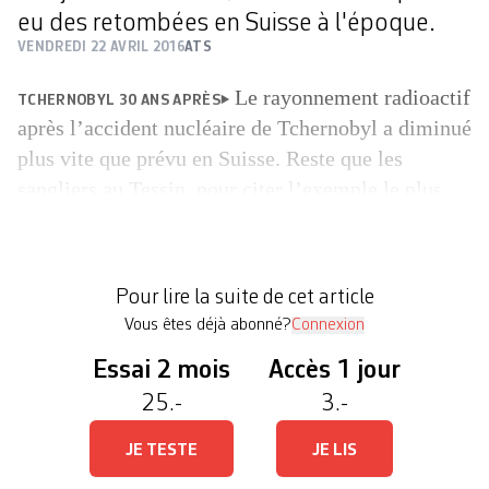
eu des retombées en Suisse à l'époque.
VENDREDI 22 AVRIL 2016
ATS
Le rayonnement radioactif
TCHERNOBYL 30 ANS APRÈS
après l’accident nucléaire de Tchernobyl a diminué
plus vite que prévu en Suisse. Reste que les
sangliers au Tessin, pour citer l’exemple le plus
révélateur, enregistrent aujourd’hui des niveaux de
radioactivité beaucoup plus élevés que durant les
jours qui ont suivi l’explosion du réacteur, le 26
Pour lire la suite de cet article
avril 1986. Comme les autres Européens, […]
Vous êtes déjà abonné?
Connexion
Essai 2 mois
Accès 1 jour
25.-
3.-
JE TESTE
JE LIS