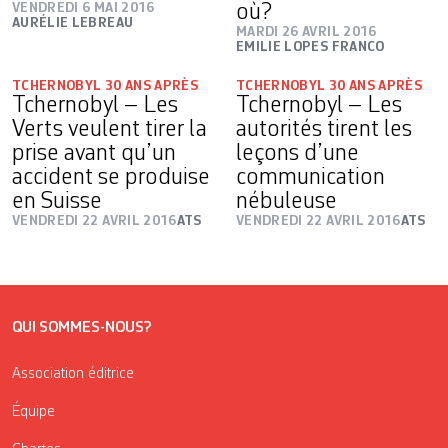
VENDREDI 6 MAI 2016
où?
AURÉLIE LEBREAU
MARDI 26 AVRIL 2016
EMILIE LOPES FRANCO
TCHERNOBYL 30 ANS APRÈS
TCHERNOBYL 30 ANS APRÈS
Tchernobyl – Les
Tchernobyl – Les
Verts veulent tirer la
autorités tirent les
prise avant qu’un
leçons d’une
accident se produise
communication
en Suisse
nébuleuse
VENDREDI 22 AVRIL 2016
ATS
VENDREDI 22 AVRIL 2016
ATS
QUI SOMMES-NOUS?
Association éditrice
Équipe