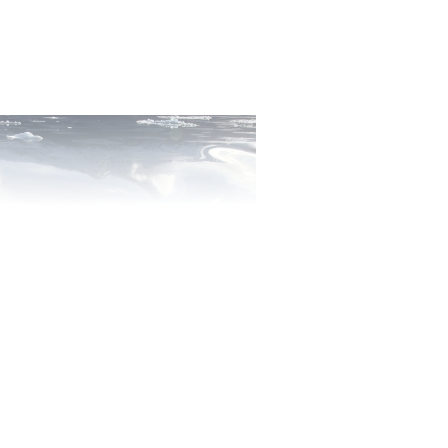
aciers de la ­Patagonie occidentale TRIGON-FILM