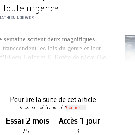
e toute urgence!
MATHIEU LOEWER
e semaine sortent deux magnifiques
transcendent les lois du genre et leur
 d’Eileen Hofer et El Botón de nácar (Le
 de Patricio Guzmán. Connu pour ses
itants sur le passé occulté de la dictature
hili, Le Cas Pinochet, Salvador Allende),
Les gl
éjà […]
Pour lire la suite de cet article
Vous êtes déjà abonné?
Connexion
Essai 2 mois
Accès 1 jour
25.-
3.-