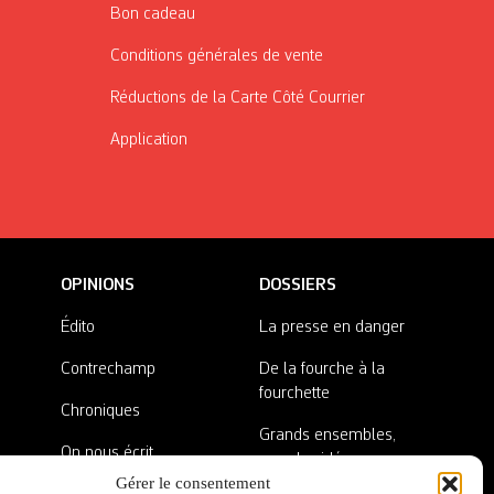
Bon cadeau
Conditions générales de vente
Réductions de la Carte Côté Courrier
Application
OPINIONS
DOSSIERS
Édito
La presse en danger
Contrechamp
De la fourche à la
fourchette
Chroniques
Grands ensembles,
On nous écrit
grandes idées
Gérer le consentement