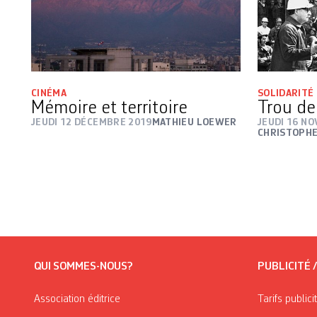
CINÉMA
SOLIDARITÉ
Mémoire et territoire
Trou de
JEUDI 12 DÉCEMBRE 2019
MATHIEU LOEWER
JEUDI 16 N
CHRISTOPHE
QUI SOMMES-NOUS?
PUBLICITÉ 
Association éditrice
Tarifs publici