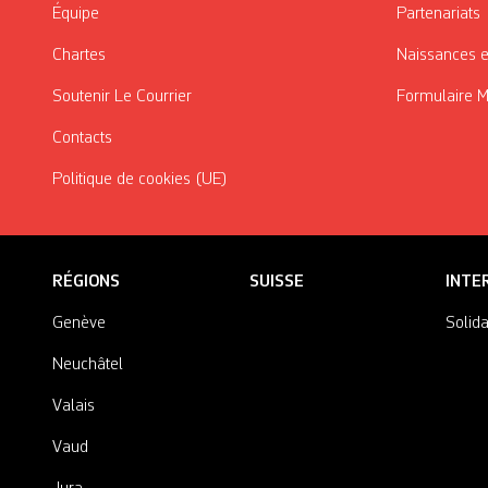
Équipe
Partenariats
Chartes
Naissances e
Soutenir Le Courrier
Formulaire 
Contacts
Politique de cookies (UE)
RÉGIONS
SUISSE
INTE
Genève
Solida
Neuchâtel
Valais
Vaud