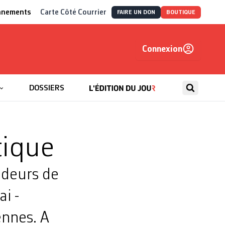
nnements
Carte Côté Courrier
FAIRE UN DON
BOUTIQUE
Connexion
, autrement
DOSSIERS
tique
deurs de
i ­
ennes. A