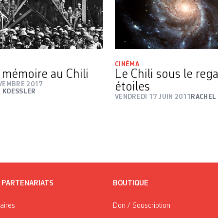
CINÉMA
 mémoire au Chili
Le Chili sous le reg
OVEMBRE 2017
étoiles
 KOESSLER
VENDREDI 17 JUIN 2011
RACHEL
/ PARTENARIATS
BOUTIQUE
taires
Don / Souscription