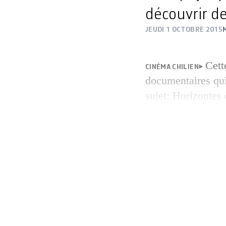
découvrir d
JEUDI 1 OCTOBRE 2015
Cett
CINÉMA CHILIEN
documentaires qui 
sujet: Horizontes
Bouton de nacre)
films-enquêtes mil
(La Bataille du C
ce dernier s’est d