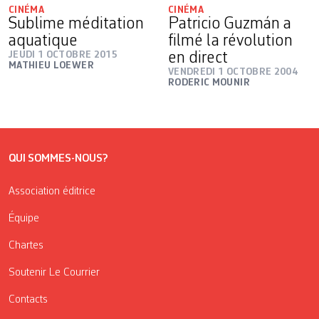
CINÉMA
CINÉMA
Sublime méditation
Patricio Guzmán a
aquatique
filmé la révolution
JEUDI 1 OCTOBRE 2015
en direct
MATHIEU LOEWER
VENDREDI 1 OCTOBRE 2004
RODERIC MOUNIR
QUI SOMMES-NOUS?
Association éditrice
Équipe
Chartes
Soutenir Le Courrier
Contacts