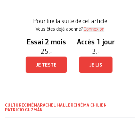
victimes. Les uns scrutent les étoiles pour
reconstituer un temps hors du temps, les autres
Pour lire la suite de cet article
plongent la […]
Vous êtes déjà abonné?
Connexion
Essai 2 mois
Accès 1 jour
25.-
3.-
JE TESTE
JE LIS
CULTURE
CINÉMA
RACHEL HALLER
CINÉMA CHILIEN
PATRICIO GUZMÁN