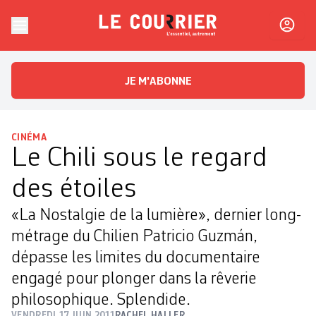
Skip to content
Le Courrier
L'essentiel, autrement
JE M'ABONNE
CINÉMA
Le Chili sous le regard
des étoiles
«La Nostalgie de la lumière», dernier long-
métrage du Chilien Patricio Guzmán,
dépasse les limites du documentaire
engagé pour plonger dans la rêverie
philosophique. Splendide.
VENDREDI 17 JUIN 2011
RACHEL HALLER