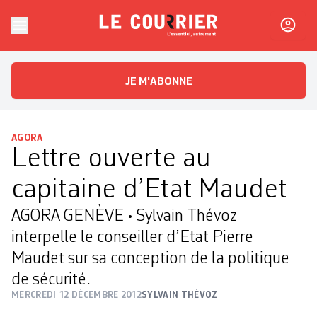
Skip to content
Le Courrier
L'essentiel, autrement
JE M'ABONNE
AGORA
Lettre ouverte au
capitaine d’Etat Maudet
AGORA GENÈVE • Sylvain Thévoz
interpelle le conseiller d’Etat Pierre
Maudet sur sa conception de la politique
de sécurité.
MERCREDI 12 DÉCEMBRE 2012
SYLVAIN THÉVOZ