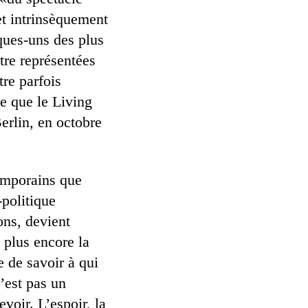
et intrinsèquement
ques-uns des plus
être représentées
tre parfois
le que le Living
erlin, en octobre
temporains que
-politique
ons, devient
 plus encore la
e de savoir à qui
n’est pas un
evoir. L’espoir, la