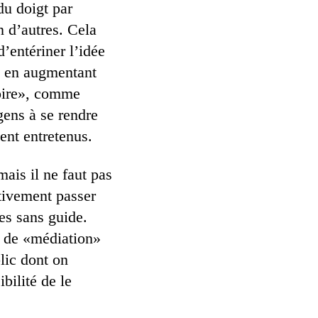
du doigt par
n d’autres. Cela
d’entériner l’idée
e en augmentant
toire», comme
gens à se rendre
ent entretenus.
mais il ne faut pas
itivement passer
es sans guide.
e de «médiation»
blic dont on
bilité de le