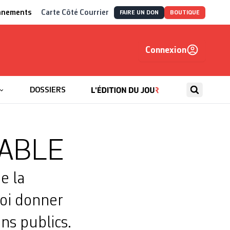
nnements
Carte Côté Courrier
FAIRE UN DON
BOUTIQUE
Connexion
, autrement
DOSSIERS
TABLE
e la
uoi donner
ns publics.