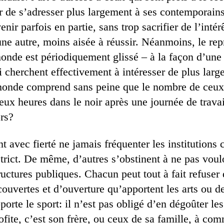
r de s’adresser plus largement à ses contemporains
nir parfois en partie, sans trop sacrifier de l’intér
 une autre, moins aisée à réussir. Néanmoins, le re
 monde est périodiquement glissé – à la façon d’un
 cherchent effectivement à intéresser de plus large
 monde comprend sans peine que le nombre de ceux 
deux heures dans le noir après une journée de travail
ors?
t avec fierté ne jamais fréquenter les institutions c
 strict. De même, d’autres s’obstinent à ne pas voulo
ructures publiques. Chacun peut tout à fait refuser
couvertes et d’ouverture qu’apportent les arts ou d
pporte le sport: il n’est pas obligé d’en dégoûter les
rofite, c’est son frère, ou ceux de sa famille, à co