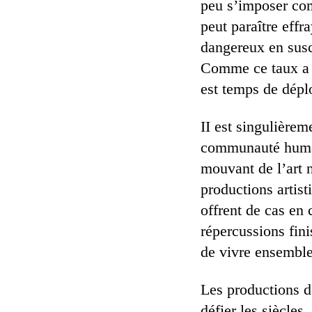
peu s’imposer com
peut paraître effr
dangereux en susci
Comme ce taux a h
est temps de déplo
II est singulièreme
communauté humai
mouvant de l’art 
productions artist
offrent de cas en 
répercussions fini
de vivre ensembl
Les productions de
défier les siècles