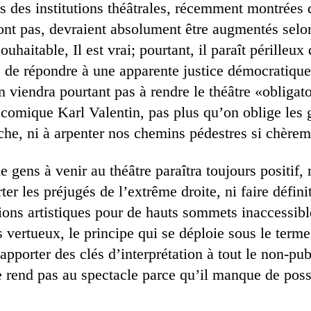
 des institutions théâtrales, récemment montrées 
vont pas, devraient absolument être augmentés selo
haitable, Il est vrai; pourtant, il paraît périlleux 
té de répondre à une apparente justice démocratiqu
en viendra pourtant pas à rendre le théâtre «obliga
 comique Karl Valentin, pas plus qu’on oblige les 
che, ni à arpenter nos chemins pédestres si chèrem
 gens à venir au théâtre paraîtra toujours positif, 
ter les préjugés de l’extrême droite, ni faire défin
tions artistiques pour de hauts sommets inaccessibl
vertueux, le principe qui se déploie sous le term
 apporter des clés d’interprétation à tout le non-pu
e rend pas au spectacle parce qu’il manque de possi