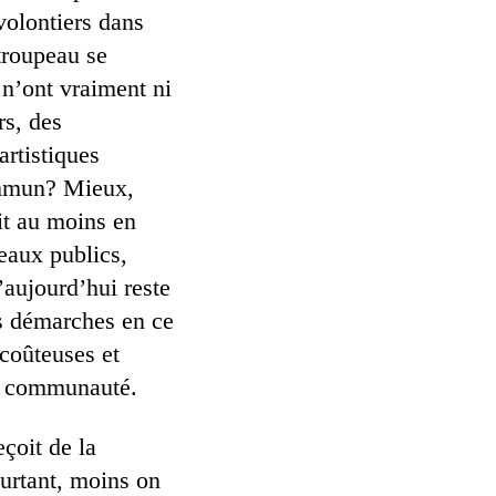
volontiers dans
 troupeau se
 n’ont vraiment ni
rs, des
artistiques
commun? Mieux,
it au moins en
eaux publics,
’aujourd’hui reste
es démarches en ce
 coûteuses et
la communauté.
çoit de la
urtant, moins on