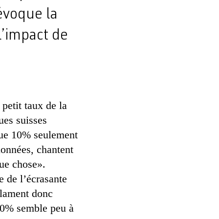
 évoque la
 l’impact de
petit taux de la
ques suisses
 que 10% seulement
tionnées, chantent
que chose».
e de l’écrasante
éclament donc
 10% semble peu à