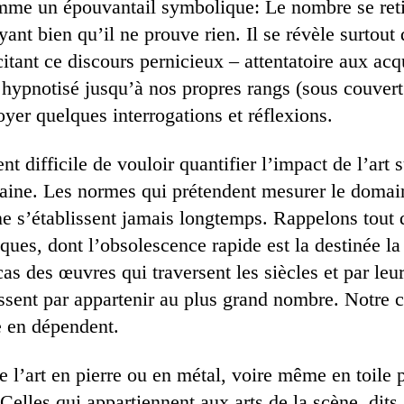
me un épouvantail symbolique: Le nombre se reti
ayant bien qu’il ne prouve rien. Il se révèle surtou
tant ce discours pernicieux – attentatoire aux acqu
ypnotisé jusqu’à nos propres rangs (sous couvert 
yer quelques interrogations et réflexions.
nt difficile de vouloir quantifier l’impact de l’art 
ne. Les normes qui prétendent mesurer le doma
ne s’établissent jamais longtemps. Rappelons tout
iques, dont l’obsolescence rapide est la destinée la
cas des œuvres qui traversent les siècles et par leu
ssent par appartenir au plus grand nombre. Notre cu
e en dépendent.
 l’art en pierre ou en métal, voire même en toile 
. Celles qui appartiennent aux arts de la scène, dit