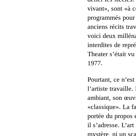
vivant», sont «à c
programmés pour d
anciens récits tra
voici deux milléna
interdites de repr
Theater s’était vu
1977.
Pourtant, ce n’est
l’artiste travaille
ambiant, son œuvre
«classique». La f
portée du propos e
il s’adresse. L’ar
mystère, ni un sca