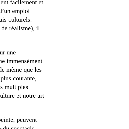
ent facilement et
t d’un emploi
is culturels.
de réalisme), il
sur une
ine immensément
 de même que les
 plus courante,
rs multiples
lture et notre art
peinte, peuvent
s «du spectacle