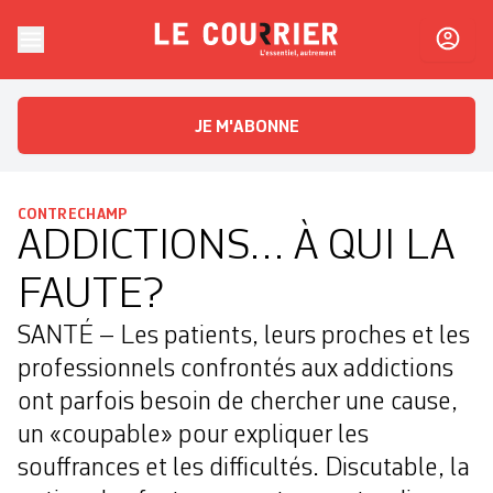
Skip to content
Le Courrier
L'essentiel, autrement
JE M'ABONNE
CONTRECHAMP
ADDICTIONS… À QUI LA
FAUTE?
SANTÉ – Les patients, leurs proches et les
professionnels confrontés aux addictions
ont parfois besoin de chercher une cause,
un «coupable» pour expliquer les
souffrances et les difficultés. Discutable, la