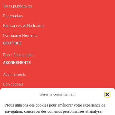
Tarifs publicitaires
Partenariats
Naissances et Mortuaires
Formulaire Mémento
BOUTIQUE
Don / Souscription
ABONNEMENTS
Abonnements
Bon cadeau
Gérer le consentement
Conditions générales de vente
Réductions de la Carte Côté Courrier
Nous utilisons des cookies pour améliorer votre expérience de
navigation, concevoir des contenus personnalisés et analyser
Application