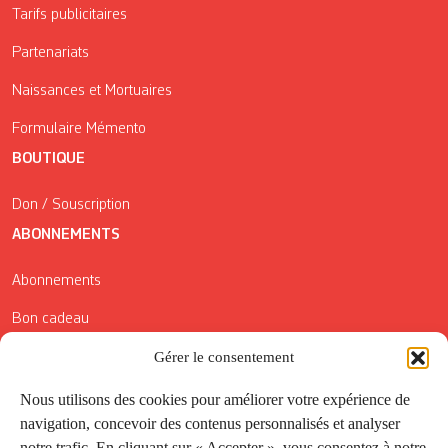
Tarifs publicitaires
Partenariats
Naissances et Mortuaires
Formulaire Mémento
BOUTIQUE
Don / Souscription
ABONNEMENTS
Abonnements
Bon cadeau
Gérer le consentement
Conditions générales de vente
Réductions de la Carte Côté Courrier
Nous utilisons des cookies pour améliorer votre expérience de
navigation, concevoir des contenus personnalisés et analyser
Application
notre trafic. En cliquant sur « Accepter », vous consentez à notre