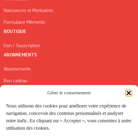
Naissances et Mortuaires
Formulaire Mémento
BOUTIQUE
Don / Souscription
ABONNEMENTS
Abonnements
Bon cadeau
Conditions générales de vente
Gérer le consentement
Réductions de la Carte Côté Courrier
Nous utilisons des cookies pour améliorer votre expérience de
navigation, concevoir des contenus personnalisés et analyser
Application
notre trafic. En cliquant sur « Accepter », vous consentez à notre
utilisation des cookies.