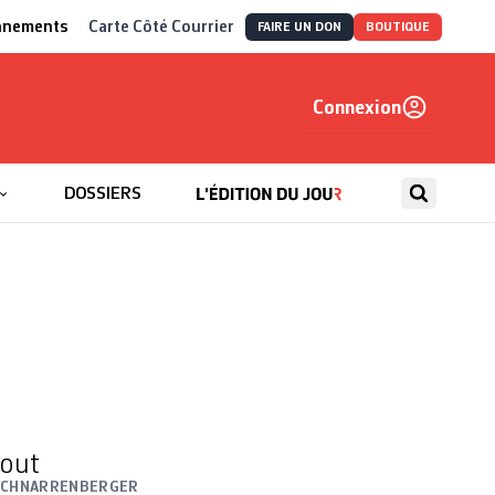
nnements
Carte Côté Courrier
FAIRE UN DON
BOUTIQUE
Connexion
, autrement
DOSSIERS
tout
SCHNARRENBERGER