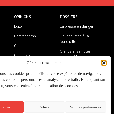
OPINIONS
DOSSIERS
Édito
La presse en danger
Contrechamp
De la fourche à la
fourchette
Chroniques
Grands ensembles,
On nous écrit
grandes idées
Gérer le consentement
Nos invité·es
Lieux abandonnés
sons des cookies pour améliorer votre expérience de navigation,
A côté de la plaque
es contenus personnalisés et analyser notre trafic. En cliquant sur
», vous consentez à notre utilisation des cookies.
cepter
Refuser
Voir les préférences