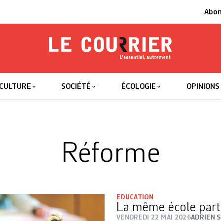
Abo
Le Courrier
L'essentiel
CULTURE
SOCIÉTÉ
ÉCOLOGIE
OPINIONS
Réforme
EDUCATION
La même école par
VENDREDI 22 MAI 2026
ADRIEN 