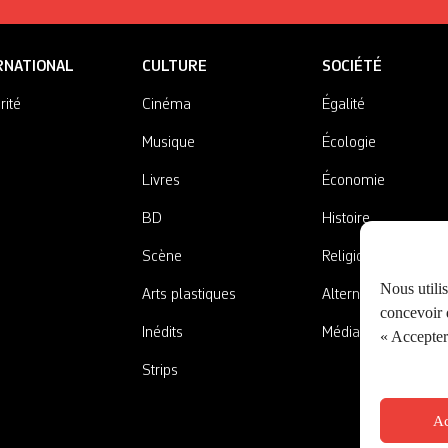
RNATIONAL
CULTURE
SOCIÉTÉ
rité
Cinéma
Égalité
Musique
Écologie
Livres
Économie
BD
Histoire
Scène
Religions
Nous utili
Arts plastiques
Alternatives
concevoir d
Inédits
Médias
« Accepter 
Strips
Ac