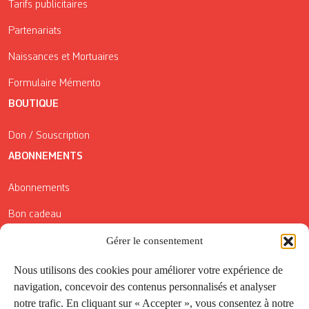
Tarifs publicitaires
Partenariats
Naissances et Mortuaires
Formulaire Mémento
BOUTIQUE
Don / Souscription
ABONNEMENTS
Abonnements
Bon cadeau
Gérer le consentement
Conditions générales de vente
Réductions de la Carte Côté Courrier
Nous utilisons des cookies pour améliorer votre expérience de
navigation, concevoir des contenus personnalisés et analyser
Application
notre trafic. En cliquant sur « Accepter », vous consentez à notre