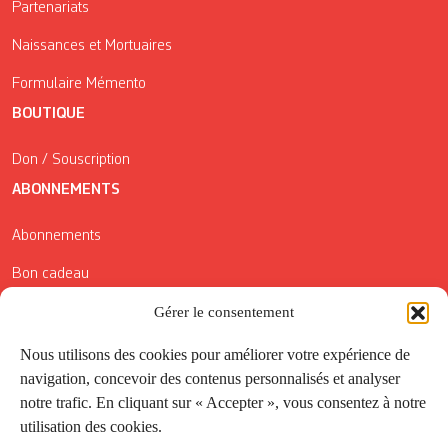
Partenariats
Naissances et Mortuaires
Formulaire Mémento
BOUTIQUE
Don / Souscription
ABONNEMENTS
Abonnements
Bon cadeau
Gérer le consentement
Conditions générales de vente
Réductions de la Carte Côté Courrier
Nous utilisons des cookies pour améliorer votre expérience de
navigation, concevoir des contenus personnalisés et analyser
Application
notre trafic. En cliquant sur « Accepter », vous consentez à notre
utilisation des cookies.