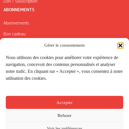
Don / Souscription
ABONNEMENTS
Abonnements
Bon cadeau
Gérer le consentement
Conditions générales de vente
Réductions de la Carte Côté Courrier
Nous utilisons des cookies pour améliorer votre expérience de
navigation, concevoir des contenus personnalisés et analyser
Application
notre trafic. En cliquant sur « Accepter », vous consentez à notre
utilisation des cookies.
Suivez-nous
Accepter
Refuser
Voir les préférences