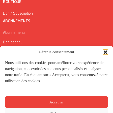
BOUTIQUE
Don / Souscription
ABONNEMENTS
Abonnements
Bon cadeau
Conditions générales de vente
Gérer le consentement
Réductions de la Carte Côté Courrier
Nous utilisons des cookies pour améliorer votre expérience de
navigation, concevoir des contenus personnalisés et analyser
Application
notre trafic. En cliquant sur « Accepter », vous consentez à notre
utilisation des cookies.
Suivez-nous
Accepter