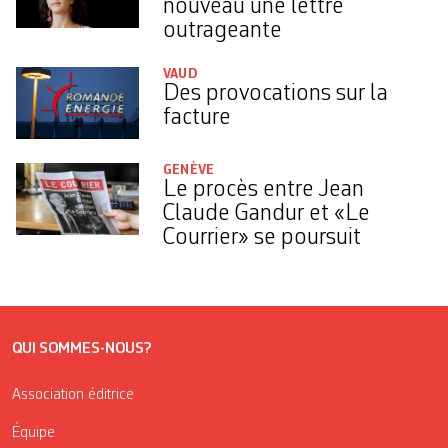
nouveau une lettre
outrageante
VAUD
Des provocations sur la
facture
GENÈVE
Le procès entre Jean
Claude Gandur et «Le
Courrier» se poursuit
QUI SOMMES-NOUS?
Association éditrice
Équipe