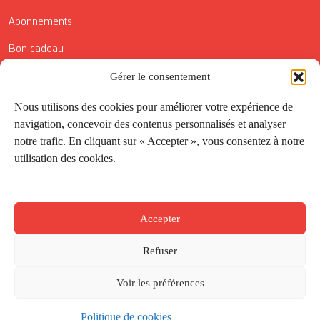
Abonnements
Bon cadeau
Gérer le consentement
Conditions générales de vente
Réductions de la Carte Côté Courrier
Nous utilisons des cookies pour améliorer votre expérience de
navigation, concevoir des contenus personnalisés et analyser
Application
notre trafic. En cliquant sur « Accepter », vous consentez à notre
utilisation des cookies.
Suivez-nous
Accepter
Refuser
Voir les préférences
Politique de cookies