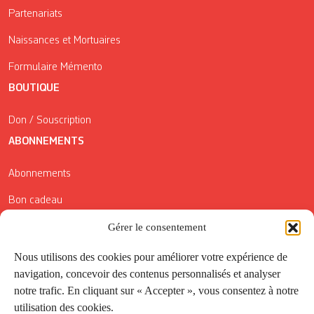
Partenariats
Naissances et Mortuaires
Formulaire Mémento
BOUTIQUE
Don / Souscription
ABONNEMENTS
Abonnements
Bon cadeau
Conditions générales de vente
Gérer le consentement
Réductions de la Carte Côté Courrier
Nous utilisons des cookies pour améliorer votre expérience de
navigation, concevoir des contenus personnalisés et analyser
Application
notre trafic. En cliquant sur « Accepter », vous consentez à notre
utilisation des cookies.