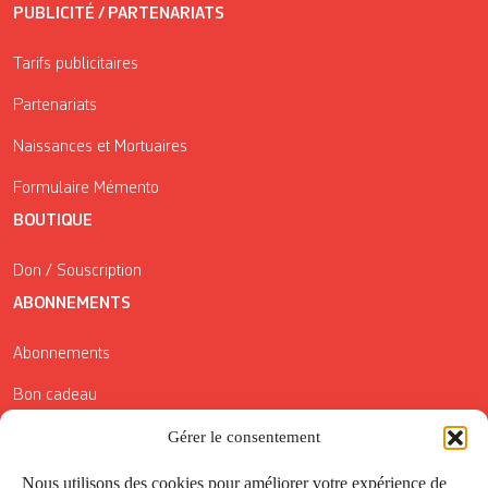
PUBLICITÉ / PARTENARIATS
Tarifs publicitaires
Partenariats
Naissances et Mortuaires
Formulaire Mémento
BOUTIQUE
Don / Souscription
ABONNEMENTS
Abonnements
Bon cadeau
Conditions générales de vente
Gérer le consentement
Réductions de la Carte Côté Courrier
Nous utilisons des cookies pour améliorer votre expérience de