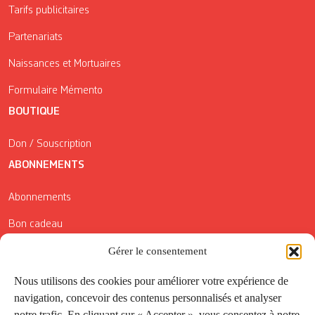
Tarifs publicitaires
Partenariats
Naissances et Mortuaires
Formulaire Mémento
BOUTIQUE
Don / Souscription
ABONNEMENTS
Abonnements
Bon cadeau
Gérer le consentement
Conditions générales de vente
Réductions de la Carte Côté Courrier
Nous utilisons des cookies pour améliorer votre expérience de
navigation, concevoir des contenus personnalisés et analyser
Application
notre trafic. En cliquant sur « Accepter », vous consentez à notre