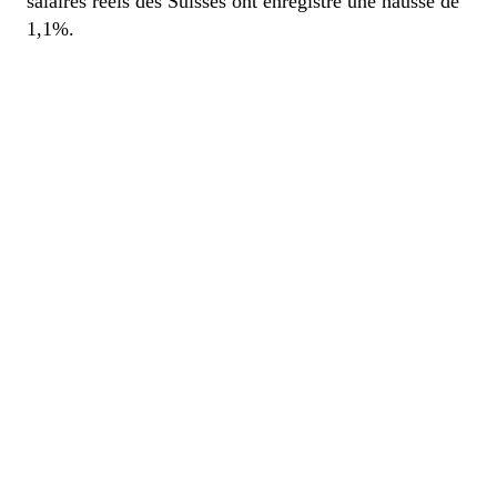
salaires réels des Suisses ont enregistré une hausse de
1,1%.