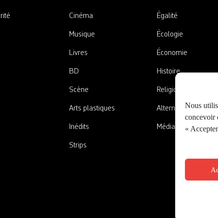
rité
Cinéma
Égalité
Musique
Écologie
Livres
Économie
BD
Histoire
Scène
Religions
Nous utili
Arts plastiques
Alternatives
concevoir d
Inédits
Médias
« Accepter 
Strips
Ac