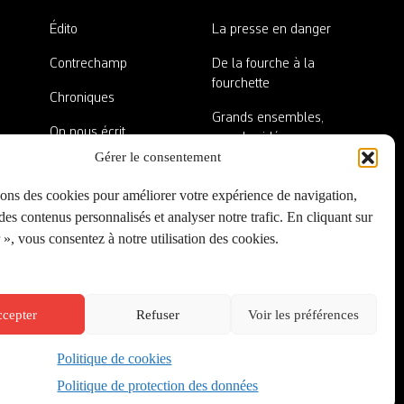
Édito
La presse en danger
Contrechamp
De la fourche à la
fourchette
Chroniques
Grands ensembles,
On nous écrit
grandes idées
Gérer le consentement
Nos invité·es
Lieux abandonnés
sons des cookies pour améliorer votre expérience de navigation,
A côté de la plaque
es contenus personnalisés et analyser notre trafic. En cliquant sur
», vous consentez à notre utilisation des cookies.
cepter
Refuser
Voir les préférences
Politique de cookies
Créé par
Onepixel
&
Wonderweb
&
EPIC
Politique de protection des données