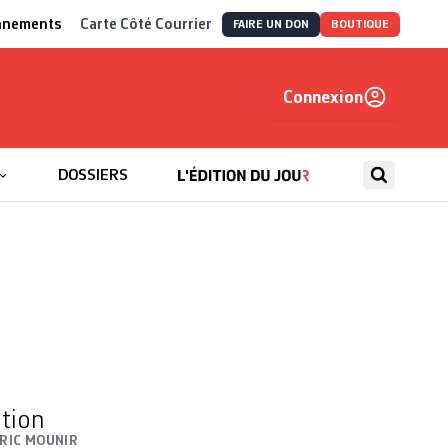
nnements
Carte Côté Courrier
FAIRE UN DON
BOUTIQUE
Connexion
, autrement
DOSSIERS
ation
RIC MOUNIR