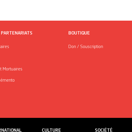
/ PARTENARIATS
BOUTIQUE
taires
Don / Souscription
t Mortuaires
Mémento
RNATIONAL
CULTURE
SOCIÉTÉ