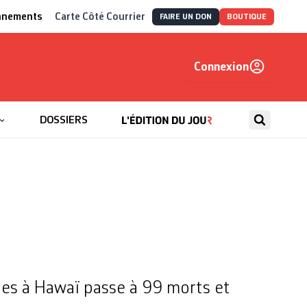
nnements
Carte Côté Courrier
FAIRE UN DON
BOUTIQUE
Connexion
, autrement
DOSSIERS
ies à Hawaï passe à 99 morts et