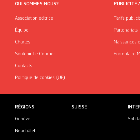
QUI SOMMES-NOUS?
PUBLICITÉ 
Association éditrice
Tarifs publici
Équipe
Partenariats
Chartes
Naissances e
Soutenir Le Courrier
Formulaire 
Contacts
Politique de cookies (UE)
RÉGIONS
SUISSE
INTE
Genève
Solida
Neuchâtel