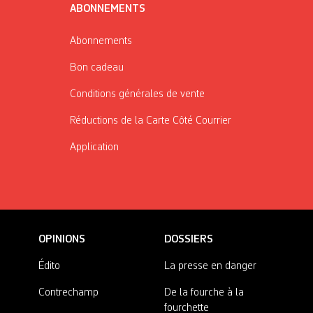
ABONNEMENTS
Abonnements
Bon cadeau
Conditions générales de vente
Réductions de la Carte Côté Courrier
Application
OPINIONS
DOSSIERS
Édito
La presse en danger
Contrechamp
De la fourche à la
fourchette