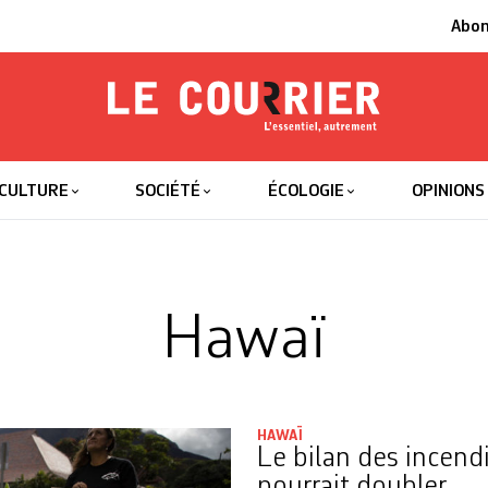
Abo
Le Courrier
L'essentiel
CULTURE
SOCIÉTÉ
ÉCOLOGIE
OPINIONS
Hawaï
HAWAÏ
Le bilan des incend
pourrait doubler