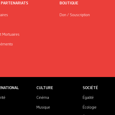
/ PARTENARIATS
BOUTIQUE
taires
Don / Souscription
t Mortuaires
Mémento
RNATIONAL
CULTURE
SOCIÉTÉ
rité
Cinéma
Égalité
Musique
Écologie