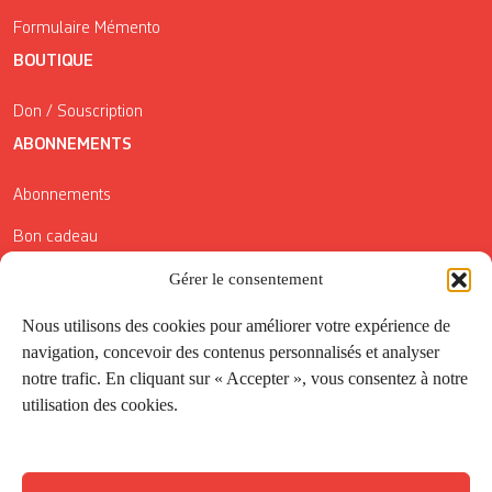
Formulaire Mémento
BOUTIQUE
Don / Souscription
ABONNEMENTS
Abonnements
Bon cadeau
Conditions générales de vente
Gérer le consentement
Réductions de la Carte Côté Courrier
Nous utilisons des cookies pour améliorer votre expérience de
navigation, concevoir des contenus personnalisés et analyser
Application
notre trafic. En cliquant sur « Accepter », vous consentez à notre
utilisation des cookies.
Suivez-nous