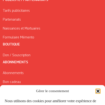
PUBLICITÉ / PARTENARIATS
Tarifs publicitaires
Partenariats
Naissances et Mortuaires
Formulaire Mémento
BOUTIQUE
Don / Souscription
ABONNEMENTS
Abonnements
Bon cadeau
Gérer le consentement
Conditions générales de vente
Réductions de la Carte Côté Courrier
Nous utilisons des cookies pour améliorer votre expérience de