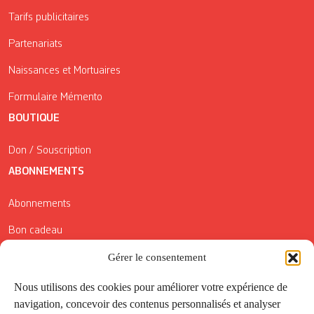
Tarifs publicitaires
Partenariats
Naissances et Mortuaires
Formulaire Mémento
BOUTIQUE
Don / Souscription
ABONNEMENTS
Abonnements
Bon cadeau
Gérer le consentement
Conditions générales de vente
Réductions de la Carte Côté Courrier
Nous utilisons des cookies pour améliorer votre expérience de
navigation, concevoir des contenus personnalisés et analyser
Application