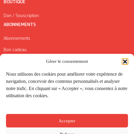
BOUTIQUE
Don / Souscription
ABONNEMENTS
Abonnements
Bon cadeau
Conditions générales de vente
Gérer le consentement
Réductions de la Carte Côté Courrier
Nous utilisons des cookies pour améliorer votre expérience de
navigation, concevoir des contenus personnalisés et analyser
Application
notre trafic. En cliquant sur « Accepter », vous consentez à notre
utilisation des cookies.
Suivez-nous
Accepter